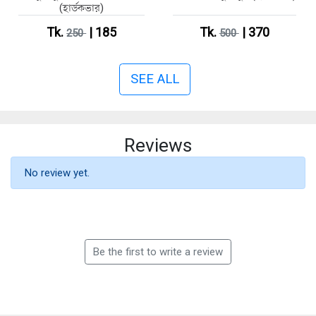
(হার্ডকভার)
Tk.
| 185
Tk.
| 370
250
500
SEE ALL
Reviews
No review yet.
Be the first to write a review