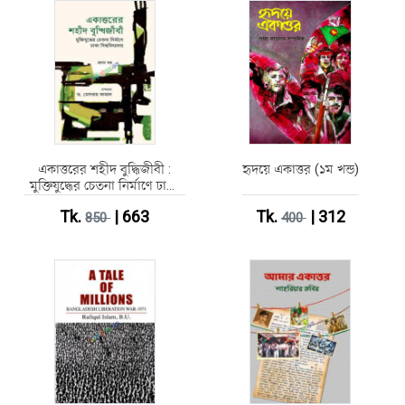
একাত্তরের শহীদ বুদ্ধিজীবী :
হৃদয়ে একাত্তর (১ম খন্ড)
মুক্তিযুদ্ধের চেতনা নির্মাণে ঢাকা
বিশ্ববিদ্যালয় - প্রথম খণ্ড
Tk.
| 663
Tk.
| 312
850
400