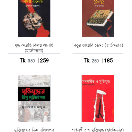
যুদ্ধ করেছি বিজয় এনেছি
নিতুর ডায়েরি ১৯৭১ (হার্ডকভার)
(হার্ডকভার)
Tk.
| 259
Tk.
| 185
350
250
মুক্তিযুদ্ধের ভিন্ন দলিলপত্র
গণসঙ্গীত ও মুক্তিযুদ্ধ (হার্ডকভার)