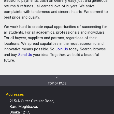
electronic payments, cash on delivery, easy, just and generous
returns & refunds... all earned love of buyers. We solve
complaints with tenderness and sincere hearts. We commit to
best price and quality.
We work hard to create equal opportunities of succeeding for
all students. For all academics, professionals and individuals.
For all buyers, suppliers and patrons, regardless of their
locations. We spread capabilities in the most economic and
innovative means possible. So
Join Us
today. Search, browse
and buy.
Send Us
your idea. Together, we build a beautiful
future.
TOP OF PAGE
Addresses
215/A Outer Circular Road,
Baro Moghbazar,
Dhaka 1217,