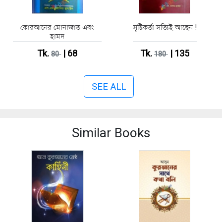
কোরআনের মোনাজাত এবং
সৃষ্টিকর্তা সত্যিই আছেন !
হামদ
Tk.
| 68
Tk.
| 135
80
180
SEE ALL
Similar Books