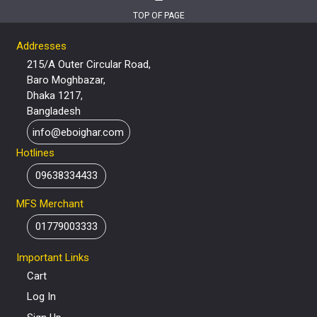
TOP OF PAGE
Addresses
215/A Outer Circular Road,
Baro Moghbazar,
Dhaka 1217,
Bangladesh
info@eboighar.com
Hotlines
09638334433
MFS Merchant
01779003333
Important Links
Cart
Log In