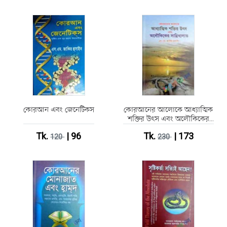
কোরআন এবং জেনেটিকস
কোরআনের আলোকে আধ্যাত্মিক
শক্তির উৎস এবং অলৌকিকের
সান্নিধ্যলাভ
Tk.
| 96
Tk.
| 173
120
230