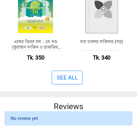
একের ভিতর সব - ১ম খণ্ড
বার চান্দের ফজিলত (বড়)
(কুরআন মাজিদ ও তাজভিদ,
আকাইদ ও ফিকহ, আদ্‌দুরূসুল
Tk. 350
Tk. 340
আরাবিয়্যাহ এবং আমার বাংলা
বই)
SEE ALL
Reviews
No review yet.