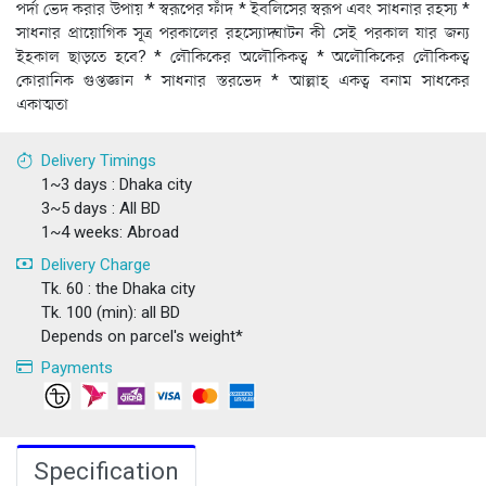
পর্দা ভেদ করার উপায় * স্বরূপের ফাঁদ * ইবলিসের স্বরূপ এবং সাধনার রহস্য *
সাধনার প্রায়োগিক সূত্র পরকালের রহস্যোদ্ঘাটন কী সেই পরকাল যার জন্য
ইহকাল ছাড়তে হবে? * লৌকিকের অলৌকিকত্ব * অলৌকিকের লৌকিকত্ব
কোরানিক গুপ্তজ্ঞান * সাধনার স্তরভেদ * আল্লাহ্ একত্ব বনাম সাধকের
একাত্মতা
Delivery Timings
1~3 days : Dhaka city
3~5 days : All BD
1~4 weeks: Abroad
Delivery Charge
Tk. 60 : the Dhaka city
Tk. 100 (min): all BD
Depends on parcel's weight*
Payments
Specification