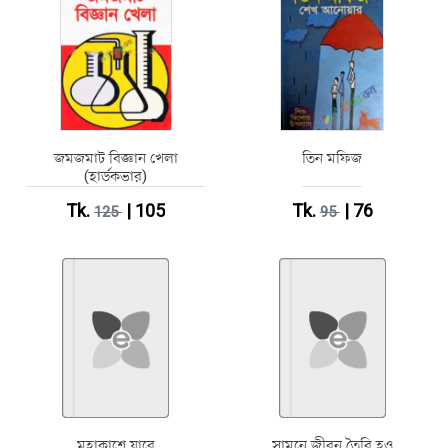
জমজমাট বিজ্ঞান খেলা
তিন মফিজ
(হার্ডকভার)
Tk.
| 105
Tk.
| 76
125
95
মহাকাশে যাবে
সামনে জীবন তৈরি হও