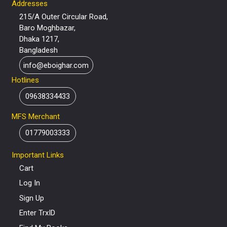
Addresses
215/A Outer Circular Road,
Baro Moghbazar,
Dhaka 1217,
Bangladesh
info@eboighar.com
Hotlines
09638334433
MFS Merchant
01779003333
Important Links
Cart
Log In
Sign Up
Enter TrxID