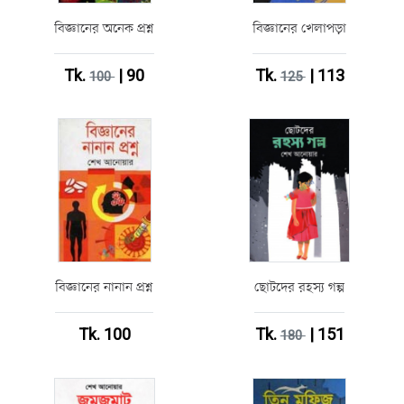
বিজ্ঞানের অনেক প্রশ্ন
বিজ্ঞানের খেলাপড়া
Tk.
| 90
Tk.
| 113
100
125
বিজ্ঞানের নানান প্রশ্ন
ছোটদের রহস্য গল্প
Tk. 100
Tk.
| 151
180