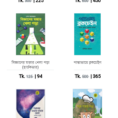
Tk.
| 225
Tk.
| 450
300
600
বিজ্ঞানের মজার খেলা পড়া
পান্তাভাতে ব্লকচেইন
(হার্ডকভার)
Tk.
| 94
Tk.
| 365
125
500