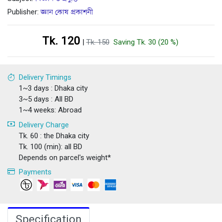
Publisher:
জ্ঞান কোষ প্রকাশনী
Tk. 120
|
Tk. 150
Saving Tk. 30 (20 %)
Delivery Timings
1~3 days : Dhaka city
3~5 days : All BD
1~4 weeks: Abroad
Delivery Charge
Tk. 60 : the Dhaka city
Tk. 100 (min): all BD
Depends on parcel's weight*
Payments
Specification