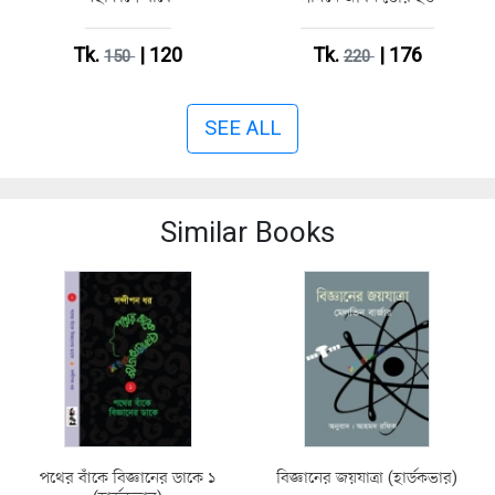
Tk.
| 120
Tk.
| 176
150
220
SEE ALL
Similar Books
পথের বাঁকে বিজ্ঞানের ডাকে ১
বিজ্ঞানের জয়যাত্রা (হার্ডকভার)