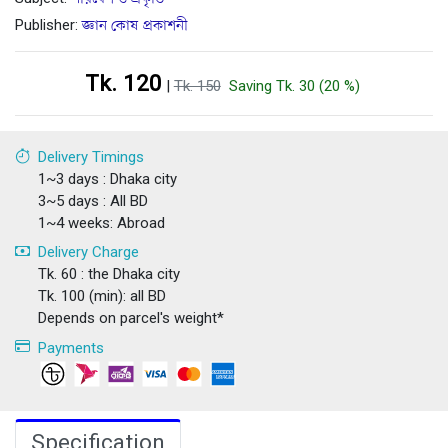
Publisher:
জ্ঞান কোষ প্রকাশনী
Tk. 120
|
Tk. 150
Saving Tk. 30 (20 %)
Delivery Timings
1~3 days : Dhaka city
3~5 days : All BD
1~4 weeks: Abroad
Delivery Charge
Tk. 60 : the Dhaka city
Tk. 100 (min): all BD
Depends on parcel's weight*
Payments
Specification