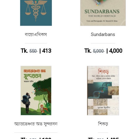
বায়োএথিকস
Sundarbans
Tk.
| 413
Tk.
| 4,000
550
5,000
অ্যাডভেঞ্চার অভ সুন্দরবন
শিকড়