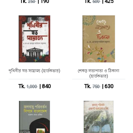
Tk.
| 190
Tk.
| 425
250
500
পৃথিবীর যত সাম্রাজ্য (হার্ডকভার)
শেকড় লতাপাতা ও ঠিকানা
(হার্ডকভার)
Tk.
| 840
Tk.
| 630
1,000
750