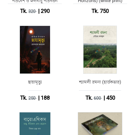
পরিবেশ ও জলবায়ু পরিবর্তন
Horizons) (white print)
Tk.
| 290
Tk. 750
320
ছায়ামৃত্যু
শ্যামলী রমনা (হার্ডকভার)
Tk.
| 188
Tk.
| 450
250
600