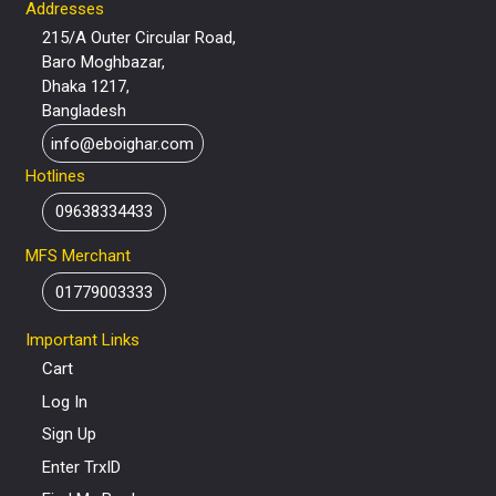
Addresses
215/A Outer Circular Road,
Baro Moghbazar,
Dhaka 1217,
Bangladesh
info@eboighar.com
Hotlines
09638334433
MFS Merchant
01779003333
Important Links
Cart
Log In
Sign Up
Enter TrxID