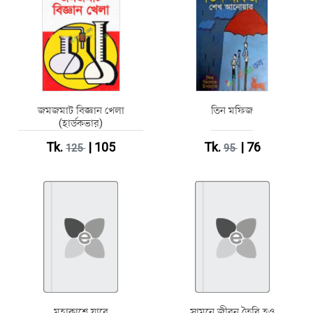
জমজমাট বিজ্ঞান খেলা
তিন মফিজ
(হার্ডকভার)
Tk.
| 105
Tk.
| 76
125
95
মহাকাশে যাবে
সামনে জীবন তৈরি হও