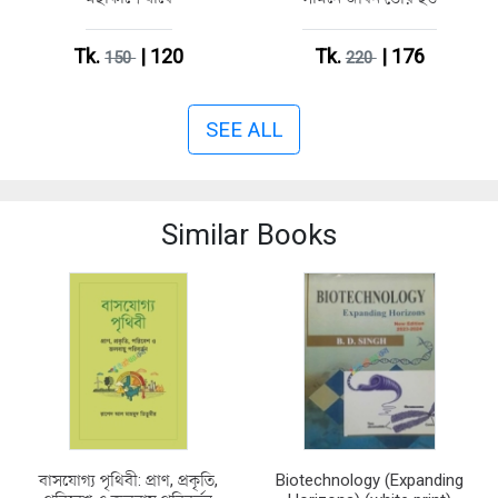
Tk.
| 120
Tk.
| 176
150
220
SEE ALL
Similar Books
বাসযোগ্য পৃথিবী: প্রাণ, প্রকৃতি,
Biotechnology (Expanding