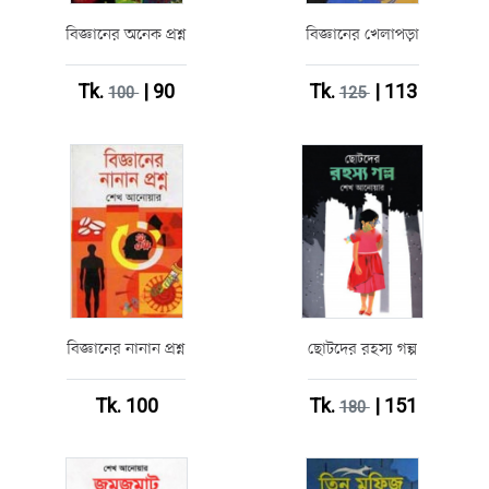
বিজ্ঞানের অনেক প্রশ্ন
বিজ্ঞানের খেলাপড়া
Tk.
| 90
Tk.
| 113
100
125
বিজ্ঞানের নানান প্রশ্ন
ছোটদের রহস্য গল্প
Tk. 100
Tk.
| 151
180