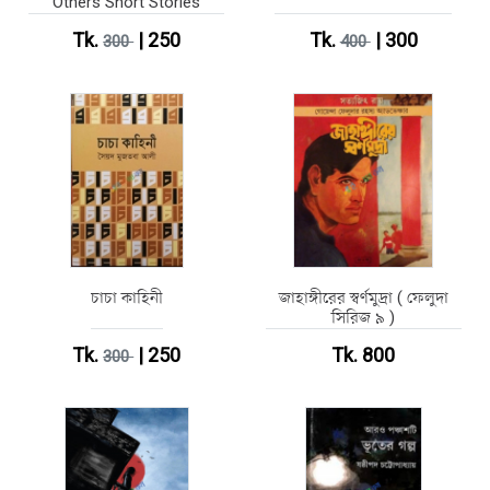
Others Short Stories
Tk.
| 250
Tk.
| 300
300
400
চাচা কাহিনী
জাহাঙ্গীরের স্বর্ণমুদ্রা ( ফেলুদা
সিরিজ ৯ )
Tk.
| 250
Tk. 800
300