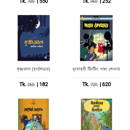
Tk.
| 550
Tk.
| 252
700
360
কৃষ্ণজাল (হার্ডকভার)
দুঃসাহসী টিনটিন: পান্না কোথায়
Tk.
| 182
Tk.
| 620
260
720