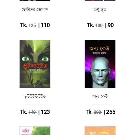
ছোটদের জোকস
শুধু ভূত
Tk.
| 110
Tk.
| 90
125
100
ভূউউউউউউত
অন্য কেউ
Tk.
| 123
Tk.
| 255
140
300