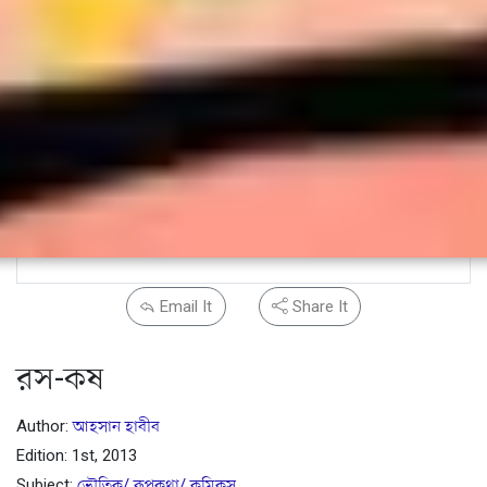
Email It
Share It
রস-কষ
Author:
আহসান হাবীব
Edition: 1st, 2013
Subject:
ভৌতিক/ রূপকথা/ কমিকস