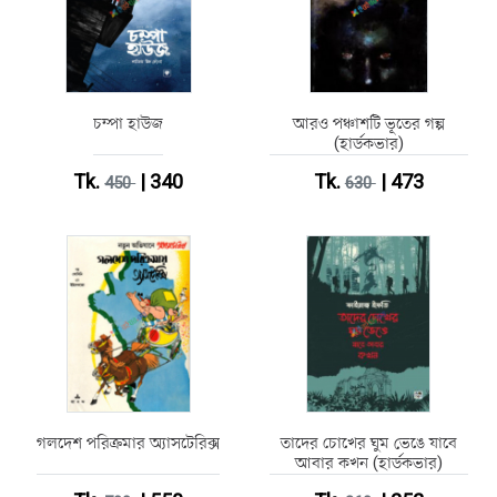
চম্পা হাউজ
আরও পঞ্চাশটি ভূতের গল্প
(হার্ডকভার)
Tk.
| 340
Tk.
| 473
450
630
গলদেশ পরিক্রমার অ্যাসটেরিক্স
তাদের চোখের ঘুম ভেঙে যাবে
আবার কখন (হার্ডকভার)