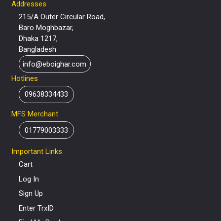
Addresses
215/A Outer Circular Road,
Baro Moghbazar,
Dhaka 1217,
Bangladesh
info@eboighar.com
Hotlines
09638334433
MFS Merchant
01779003333
Important Links
Cart
Log In
Sign Up
Enter TrxID