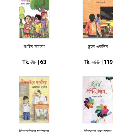
মাহির সমস্যা
স্কুলে একদিন
Tk.
| 63
Tk.
| 119
70
135
নীলডাউনে ফার্স্টবয়
কিশোর গল্প সমগ্র