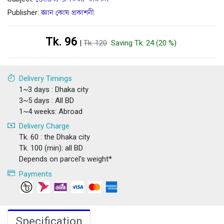
Publisher:
জ্ঞান কোষ প্রকাশনী
Tk. 96
|
Tk. 120
Saving Tk. 24 (20 %)
Delivery Timings
1~3 days : Dhaka city
3~5 days : All BD
1~4 weeks: Abroad
Delivery Charge
Tk. 60 : the Dhaka city
Tk. 100 (min): all BD
Depends on parcel's weight*
Payments
Specification