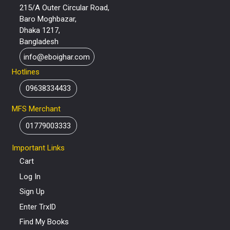
215/A Outer Circular Road,
Baro Moghbazar,
Dhaka 1217,
Bangladesh
info@eboighar.com
Hotlines
09638334433
MFS Merchant
01779003333
Important Links
Cart
Log In
Sign Up
Enter TrxID
Find My Books