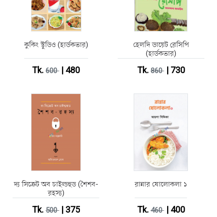
কুকিং স্টুডিও (হার্ডকভার)
হেলদি ডায়েট রেসিপি
(হার্ডকভার)
Tk.
| 480
Tk.
| 730
600
860
দ্য সিক্রেট অব চাইল্ডহুড (শৈশব-
রান্নার ষোলোকলা ১
রহস্য)
Tk.
| 375
Tk.
| 400
500
460