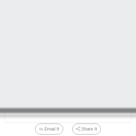
Email It
Share It