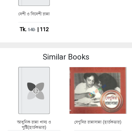
দেশী ও বিদেশী রান্না
Tk.
| 112
140
Similar Books
আধুনিক রান্না খাদ্য ও
বেণুদির রান্নাবান্না (হার্ডকভার)
পুষ্টি(হার্ডকভার)