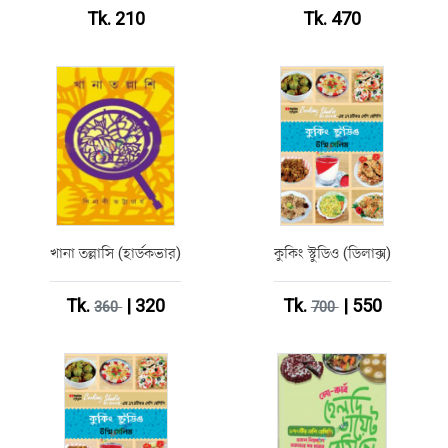
Tk. 210
Tk. 470
খানা তল্লাসি (হার্ডকভার)
কুকিং স্টুডিও (ডিলাক্স)
Tk.
| 320
Tk.
| 550
360
700