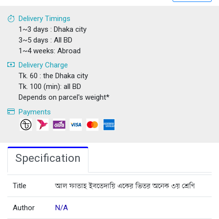
Delivery Timings
1~3 days : Dhaka city
3~5 days : All BD
1~4 weeks: Abroad
Delivery Charge
Tk. 60 : the Dhaka city
Tk. 100 (min): all BD
Depends on parcel's weight*
Payments
Specification
Title
আল ফাতাহ ইবতেদায়ি একের ভিতর অনেক ৩য় শ্রেণি
Author
N/A