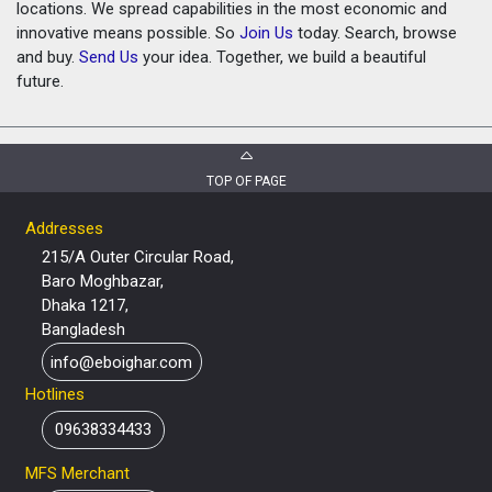
locations. We spread capabilities in the most economic and
innovative means possible. So
Join Us
today. Search, browse
and buy.
Send Us
your idea. Together, we build a beautiful
future.
TOP OF PAGE
Addresses
215/A Outer Circular Road,
Baro Moghbazar,
Dhaka 1217,
Bangladesh
info@eboighar.com
Hotlines
09638334433
MFS Merchant