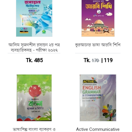
আলিম সৃজনশীল রসায়ন ২য় পত্র
কুরআনের ভাষা আরবি শিখি
ব্যবহারিকসহ - পরীক্ষা ২০২৭
Tk. 485
Tk.
| 119
170
ভাষাশিল্প বাংলা ব্যাকরণ ও
Active Communicative