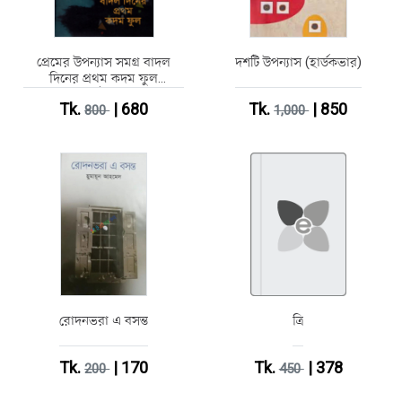
প্রেমের উপন্যাস সমগ্র বাদল
দশটি উপন্যাস (হার্ডকভার)
দিনের প্রথম কদম ফুল
(হার্ডকভার)
Tk.
| 680
Tk.
| 850
800
1,000
রোদনভরা এ বসন্ত
ত্রি
Tk.
| 170
Tk.
| 378
200
450