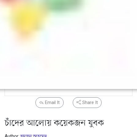
Email It
Share It
চাঁদের আলোয় কয়েকজন যুবক
Author:
হুমায়ূন আহমেদ