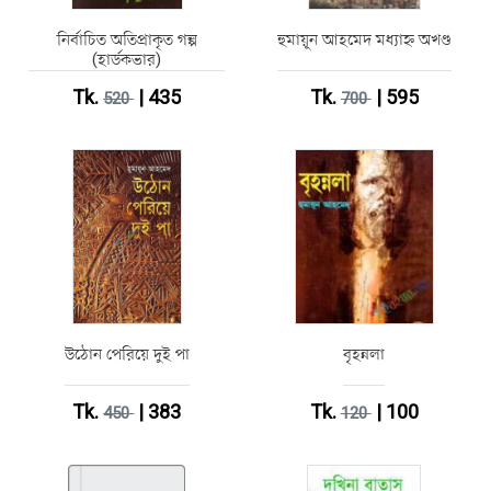
নির্বাচিত অতিপ্রাকৃত গল্প
হুমায়ূন আহমেদ মধ্যাহ্ন অখণ্ড
(হার্ডকভার)
Tk.
| 435
Tk.
| 595
520
700
উঠোন পেরিয়ে দুই পা
বৃহন্নলা
Tk.
| 383
Tk.
| 100
450
120