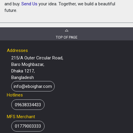
and buy.
Send Us
your idea. Together, we build a beautiful
future.
TOP OF PAGE
Addresses
215/A Outer Circular Road,
Baro Moghbazar,
Dhaka 1217,
Bangladesh
info@eboighar.com
Hotlines
09638334433
MFS Merchant
01779003333