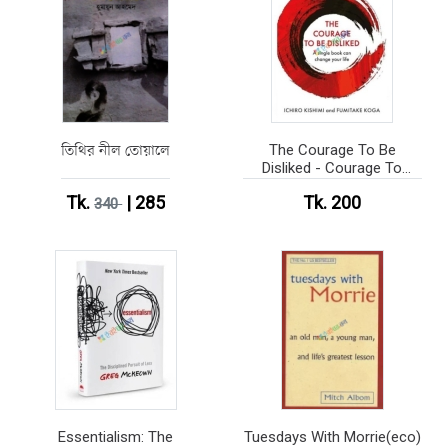
তিথির নীল তোয়ালে
The Courage To Be
Disliked - Courage To
series (Paperback)
Tk.
| 285
Tk. 200
340
Essentialism: The
Tuesdays With Morrie(eco)