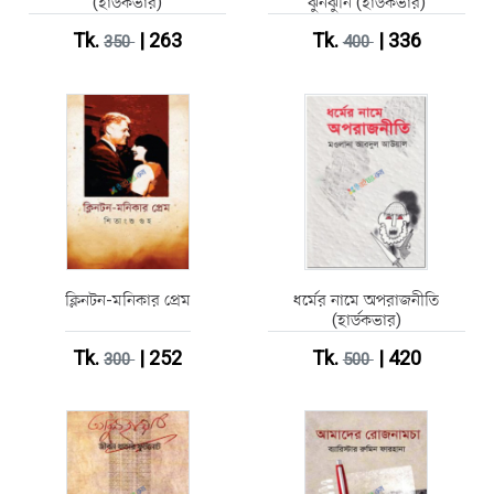
(হার্ডকভার)
ঝুনঝুনি (হার্ডকভার)
Tk.
| 263
Tk.
| 336
350
400
ক্লিনটন-মনিকার প্রেম
ধর্মের নামে অপরাজনীতি
(হার্ডকভার)
Tk.
| 252
Tk.
| 420
300
500