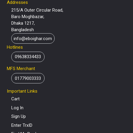
Addresses
215/A Outer Circular Road,
Baro Moghbazar,
Dhaka 1217,
Bangladesh
info@eboighar.com
Hotlines
09638334433
MFS Merchant
01779003333
Important Links
Cart
Log In
Sign Up
Enter TrxID