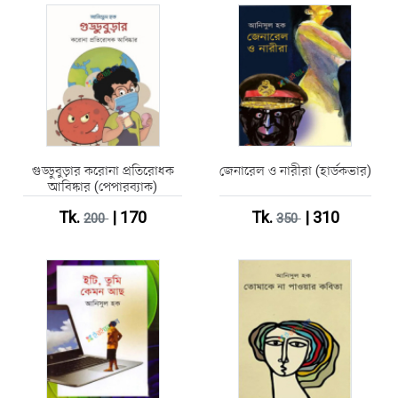
গুড্ডুবুড়ার করোনা প্রতিরোধক
জেনারেল ও নারীরা (হার্ডকভার)
আবিষ্কার (পেপারব্যাক)
Tk.
| 170
Tk.
| 310
200
350