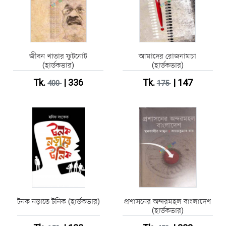
জীবন খাতার ফুটনোট
আমাদের রোজনামচা
(হার্ডকভার)
(হার্ডকভার)
Tk.
| 336
Tk.
| 147
400
175
টনক নড়াতে টনিক (হার্ডকভার)
প্রশাসনের অন্দরমহল বাংলাদেশ
(হার্ডকভার)