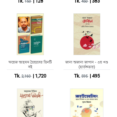
Tk.
| 128
Tk.
| 383
150
450
ফয়েজ আহমদ তৈয়্যবের তিনটি
জানা অজানা জাপান - ৩য় খণ্ড
বই
(হার্ডকভার)
Tk.
| 1,720
Tk.
| 495
2,160
595