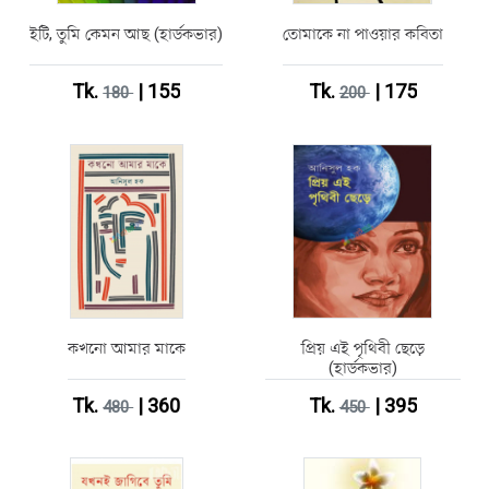
ইটি, তুমি কেমন আছ (হার্ডকভার)
তোমাকে না পাওয়ার কবিতা
Tk.
| 155
Tk.
| 175
180
200
কখনো আমার মাকে
প্রিয় এই পৃথিবী ছেড়ে
(হার্ডকভার)
Tk.
| 360
Tk.
| 395
480
450