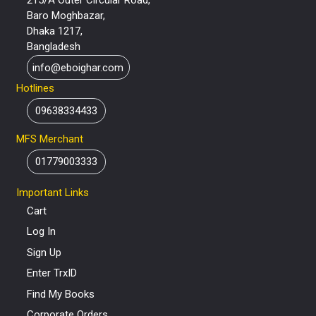
Baro Moghbazar,
Dhaka 1217,
Bangladesh
info@eboighar.com
Hotlines
09638334433
MFS Merchant
01779003333
Important Links
Cart
Log In
Sign Up
Enter TrxID
Find My Books
Corporate Orders