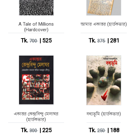
A Tale of Millions
আমার একাত্তর (হার্ডকভার)
(Hardcover)
Tk.
| 525
Tk.
| 281
700
375
একাত্তর কেন্দ্রবিন্দু মেলাঘর
বধ্যভূমি (হার্ডকভার)
(হার্ডকভার)
Tk.
| 225
Tk.
| 188
300
250