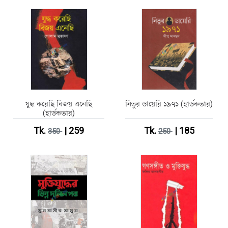
যুদ্ধ করেছি বিজয় এনেছি
নিতুর ডায়েরি ১৯৭১ (হার্ডকভার)
(হার্ডকভার)
Tk.
| 259
Tk.
| 185
350
250