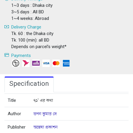
1~3 days : Dhaka city
3~5 days : All BD
1~4 weeks: Abroad
Delivery Charge
Tk. 60 : the Dhaka city
Tk. 100 (min): all BD
Depends on parcel's weight*
Payments
Specification
Title
৭১' এর কথা
Author
তপন কুমার দে
Publisher
অন্বেষা প্রকাশন