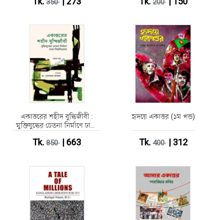
Tk.
| 273
Tk.
| 150
350
200
একাত্তরের শহীদ বুদ্ধিজীবী :
হৃদয়ে একাত্তর (১ম খন্ড)
মুক্তিযুদ্ধের চেতনা নির্মাণে ঢাকা
বিশ্ববিদ্যালয় - প্রথম খণ্ড
Tk.
| 663
Tk.
| 312
850
400