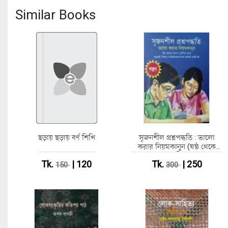
Similar Books
ছড়ায় ছড়ায় বর্ণ শিখি
সৃজনশীল প্রশ্নপদ্ধতি : ভালো
করার নিয়মকানুন (ষষ্ঠ থেকে
দ্বাদশ শ্রেনীর জন্য)
Tk.
| 120
Tk.
| 250
150
300