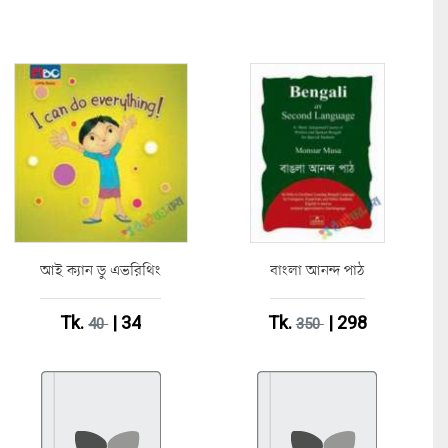
আই ক্যান ডু এভরিথিং
বাংলা আনন্দ পাঠ
Tk.
| 34
Tk.
| 298
40
350