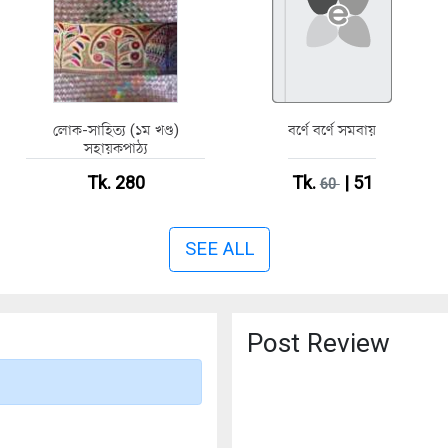
লোক-সাহিত্য (১ম খণ্ড)
বর্ণে বর্ণে সমবায়
সহায়কপাঠ্য
Tk. 280
Tk.
| 51
60
SEE ALL
Post Review