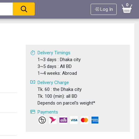
0
Log In
Delivery Timings
1~3 days : Dhaka city
3~5 days : All BD
1~4 weeks: Abroad
Delivery Charge
Tk. 60 : the Dhaka city
Tk. 100 (min): all BD
Depends on parcel's weight*
Payments