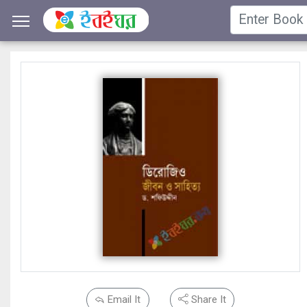
Email It
Share It