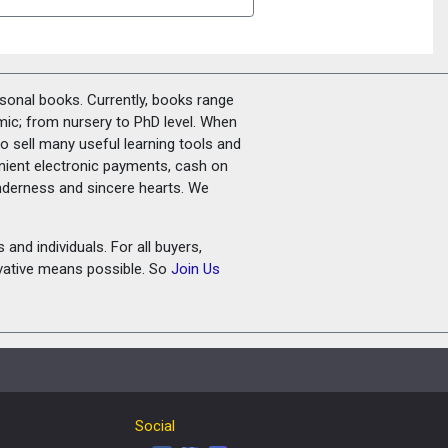
rsonal books. Currently, books range
amic; from nursery to PhD level. When
o sell many useful learning tools and
nient electronic payments, cash on
tenderness and sincere hearts. We
and individuals. For all buyers,
ovative means possible. So
Join Us
Social