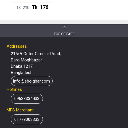
Tk. 176
Tk. 210
TOP OF PAGE
Addresses
215/A Outer Circular Road,
Baro Moghbazar,
Dhaka 1217,
Bangladesh
info@eboighar.com
Hotlines
09638334433
MFS Merchant
01779003333