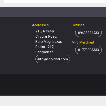
Addresses
Hotlines
215/A Outer
09638334433
Circular Road,
Baro Moghbazar,
MFS Merchant
Dhaka 1217,
01779003333
Bangladesh
info@eboighar.com