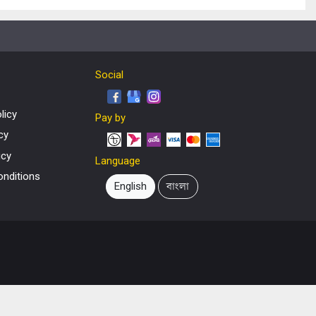
Social
licy
Pay by
cy
icy
Language
nditions
English
বাংলা