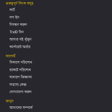
গুরুত্বপূর্ণ লিংক সমূহ
কার্ট
লগ ইন
নিবন্ধন করুন
TrxID দিন
আমার বই খুঁজুন
কর্পোরেট অর্ডার
সাপোর্ট
বিকাশে পরিশোধ
রকেটে পরিশোধ
সাধারণ জিজ্ঞাসা
সাহায্য কেন্দ্র
যোগাযোগ করুন
জানুন
আমাদের সম্পর্কে