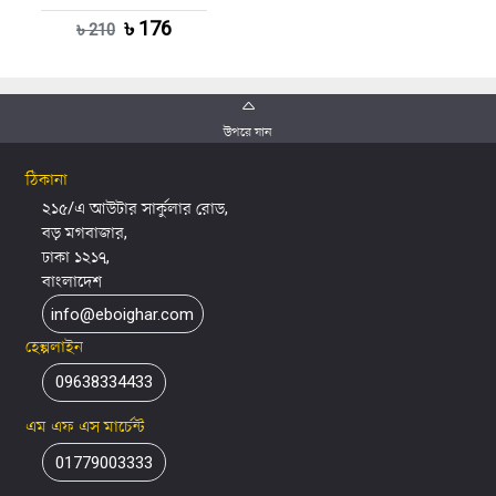
৳ 176
৳ 210
উপরে যান
ঠিকানা
২১৫/এ আউটার সার্কুলার রোড,
বড় মগবাজার,
ঢাকা ১২১৭,
বাংলাদেশ
info@eboighar.com
হেল্পলাইন
09638334433
এম এফ এস মার্চেন্ট
01779003333