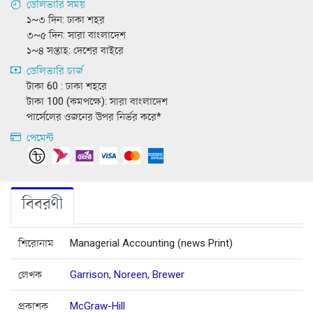
ডেলিভারি সময়
১~৩ দিন: ঢাকা শহর
৩~৫ দিন: সারা বাংলাদেশ
১~৪ সপ্তাহ: দেশের বাইরে
ডেলিভারি চার্জ
টাকা 60 : ঢাকা শহরে
টাকা 100 (কমপক্ষে): সারা বাংলাদেশ
পার্সেলের ওজনের উপর নির্ভর করে*
পেমেন্ট
বিবরণী
শিরোনাম
Managerial Accounting (news Print)
লেখক
Garrison, Noreen, Brewer
প্রকাশক
McGraw-Hill