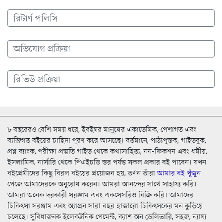
রিটার্ণ পলিসি
অভিযোগ প্রক্রিয়া
রিভিউ প্রক্রিয়া
৮ বছরেরও বেশি সময় ধরে, ইবইঘর মানুষের একাডেমিক, পেশাগত এবং
ব্যক্তিগত বইয়ের চাহিদা পূরণ করে আসছেে। বর্তমানে, পাঠ্যপুস্তক, গাইডবুক,
প্রশ্ন ব্যাংক, পরীক্ষা প্রস্তুতি গাইড থেকে কথাসাহিত্য, নন-ফিকশন এবং ধর্মীয়,
ইসলামিক; নার্সারি থেকে পিএইচডি স্তর পর্যন্ত সকল প্রকার বই পাবেন। যখন
বইপ্রেমীদের কিছু বিরল বইয়ের প্রয়োজন হয়, তখন তাঁরা
আমার বই খুঁজুন
পেজে আমাদেরকে অনুরোধ করেন। আমরা আনন্দের সাথে সাহায্য করি।
আমরা অনেক দরকারী সরঞ্জাম এবং একসেসরিও বিক্রি করি। আমাদের
চিকিৎসা সরঞ্জাম এবং অ্যাপ্রন সারা বছর হাজারো চিকিৎসকের মন কুড়িয়ে
চলেছে। সুবিধাজনক ইলেকট্রনিক পেমেন্ট, ক্যাশ অন ডেলিভারি, সহজ, ন্যায্য