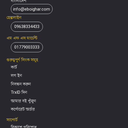
বাংলাদেশ
info@eboighar.com
হেল্পলাইন
09638334433
এম এফ এস মার্চেন্ট
01779003333
গুরুত্বপূর্ণ লিংক সমূহ
কার্ট
লগ ইন
নিবন্ধন করুন
TrxID দিন
আমার বই খুঁজুন
কর্পোরেট অর্ডার
সাপোর্ট
বিকাশে পরিশোধ