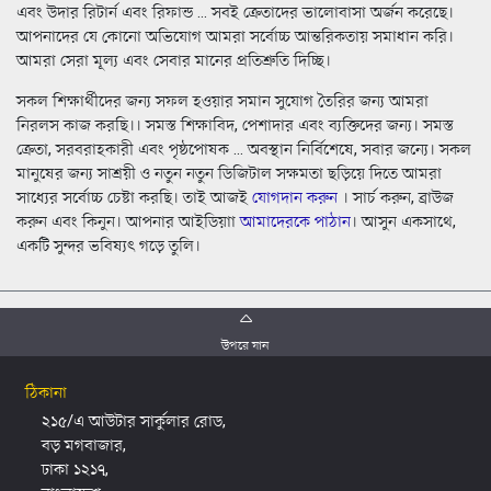
এবং উদার রিটার্ন এবং রিফান্ড ... সবই ক্রেতাদের ভালোবাসা অর্জন করেছে।
আপনাদের যে কোনো অভিযোগ আমরা সর্বোচ্চ আন্তরিকতায় সমাধান করি।
আমরা সেরা মূল্য এবং সেবার মানের প্রতিশ্রুতি দিচ্ছি।
সকল শিক্ষার্থীদের জন্য সফল হওয়ার সমান সুযোগ তৈরির জন্য আমরা
নিরলস কাজ করছি।। সমস্ত শিক্ষাবিদ, পেশাদার এবং ব্যক্তিদের জন্য। সমস্ত
ক্রেতা, সরবরাহকারী এবং পৃষ্ঠপোষক ... অবস্থান নির্বিশেষে, সবার জন্যে। সকল
মানুষের জন্য সাশ্রয়ী ও নতুন নতুন ডিজিটাল সক্ষমতা ছড়িয়ে দিতে আমরা
সাধ্যের সর্বোচ্চ চেষ্টা করছি। তাই আজই
যোগদান করুন
। সার্চ করুন, ব্রাউজ
করুন এবং কিনুন। আপনার আইডিয়াা
আমাদেরকে পাঠান
। আসুন একসাথে,
একটি সুন্দর ভবিষ্যৎ গড়ে তুলি।
উপরে যান
ঠিকানা
২১৫/এ আউটার সার্কুলার রোড,
বড় মগবাজার,
ঢাকা ১২১৭,