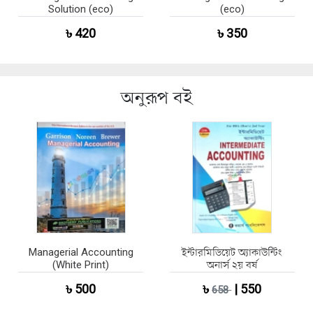
Solution (eco)
(eco)
৳ 420
৳ 350
অনুরূপ বই
Managerial Accounting
ইন্টারমিডিয়েট অ্যাকাউন্টিং
(White Print)
অনার্স ২য় বর্ষ
৳ 500
৳
| 550
658