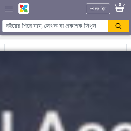
0
লগ ইন