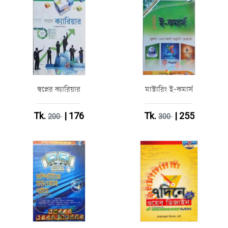
স্বপ্নের ক্যারিয়ার
মাস্টারিং ই-কমার্স
Tk.
| 176
Tk.
| 255
200
300