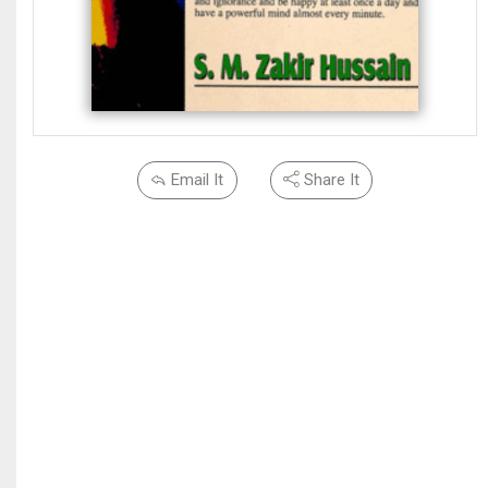
Email It
Share It