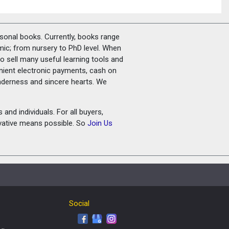
rsonal books. Currently, books range
amic; from nursery to PhD level. When
o sell many useful learning tools and
nient electronic payments, cash on
tenderness and sincere hearts. We
and individuals. For all buyers,
ovative means possible. So
Join Us
Social