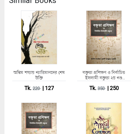
Similar Books
অন্তিম শয্যায় খ্যাতিমানদের শেষ
বক্তৃতা প্রশিক্ষণ ও নির্বাচিত
উক্তি
ইসলামী বক্তৃতা ২য় খণ্ড
(হার্ডকভার)
Tk.
| 127
Tk.
| 250
220
350