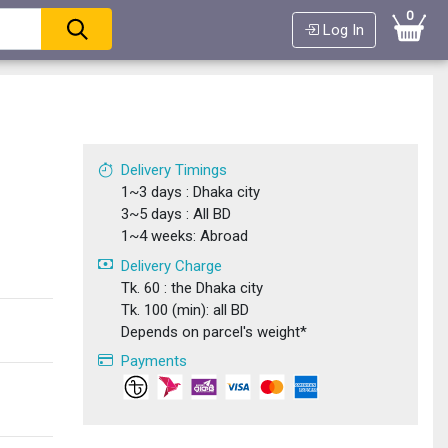
0
Log In
Delivery Timings
1~3 days : Dhaka city
3~5 days : All BD
1~4 weeks: Abroad
Delivery Charge
Tk. 60 : the Dhaka city
Tk. 100 (min): all BD
Depends on parcel's weight*
Payments