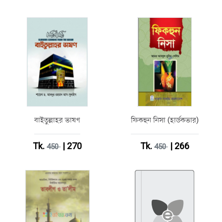
বাইতুল্লাহর ভাষণ
ফিকহুন নিসা (হার্ডকভার)
Tk.
| 270
Tk.
| 266
450
450