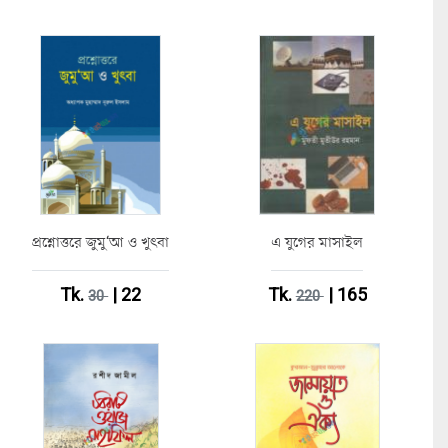
প্রশ্নোত্তরে জুমু‘আ ও খুৎবা
এ যুগের মাসাইল
Tk.
| 22
Tk.
| 165
30
220