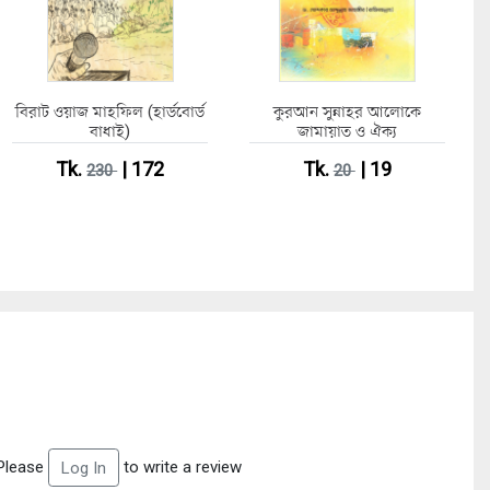
বিরাট ওয়াজ মাহফিল (হার্ডবোর্ড
কুরআন সুন্নাহর আলোকে
বাধাই)
জামায়াত ও ঐক্য
Tk.
| 172
Tk.
| 19
230
20
Please
to write a review
Log In