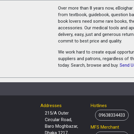
Over more than 8 years now, eBoighar c
from textbook, guidebook, question ban
book lovers need some rare books, th
accessories. Our medical tools and a
delivery, easy, just and generous retu
commit to best price and quality.
We work hard to create equal opportunit
suppliers and patrons, regardless of t
today. Search, browse and buy.
Send U
Addresses
Hotlines
215/A Outer
09638334433
Circular Road,
Baro Moghbazar,
MFS Merchant
Dhaka 1217,