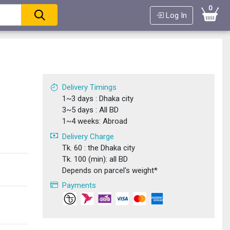
0
Log In
Delivery Timings
1~3 days : Dhaka city
3~5 days : All BD
1~4 weeks: Abroad
Delivery Charge
Tk. 60 : the Dhaka city
Tk. 100 (min): all BD
Depends on parcel's weight*
Payments