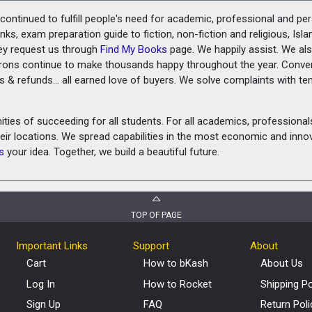
ontinued to fulfill people's need for academic, professional and pe
ks, exam preparation guide to fiction, non-fiction and religious, Isl
ey request us through
Find My Books
page. We happily assist. We als
prons continue to make thousands happy throughout the year. Conve
rns & refunds... all earned love of buyers. We solve complaints with 
ies of succeeding for all students. For all academics, professionals 
heir locations. We spread capabilities in the most economic and inn
s
your idea. Together, we build a beautiful future.
TOP OF PAGE
Important Links
Support
About
Cart
How to bKash
About Us
Log In
How to Rocket
Shipping Po
Sign Up
FAQ
Return Poli