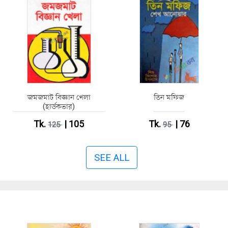
জমজমাট বিজ্ঞান খেলা
তিন মফিজ
(হার্ডকভার)
Tk.
| 105
Tk.
| 76
125
95
SEE ALL