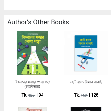
Author's Other Books
বিজ্ঞানের মজার খেলা পড়া
ছোট হাতে বিমান বানাই
(হার্ডকভার)
Tk.
| 94
Tk.
| 128
125
150