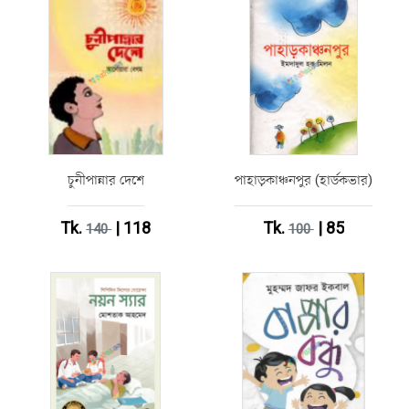
চুনীপান্নার দেশে
পাহাড়কাঞ্চনপুর (হার্ডকভার)
Tk.
| 118
Tk.
| 85
140
100