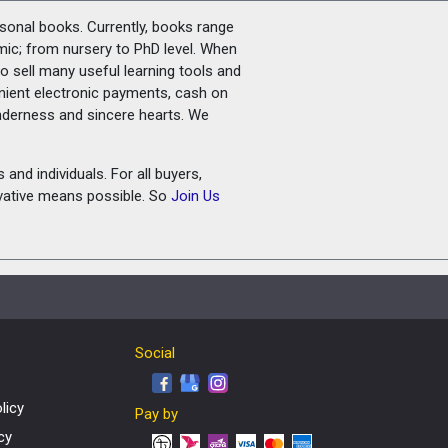
rsonal books. Currently, books range
amic; from nursery to PhD level. When
o sell many useful learning tools and
nient electronic payments, cash on
tenderness and sincere hearts. We
and individuals. For all buyers,
ovative means possible. So
Join Us
Social
licy
Pay by
cy