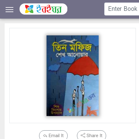
Email It
Share It