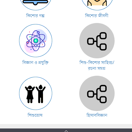
কিশোর গল্প
কিশোর জীবনী
বিজ্ঞান ও প্রযুক্তি
শিশু-কিশোর সাহিত্য/
রচনা সমগ্র
শিশুতোষ
হিসাববিজ্ঞান