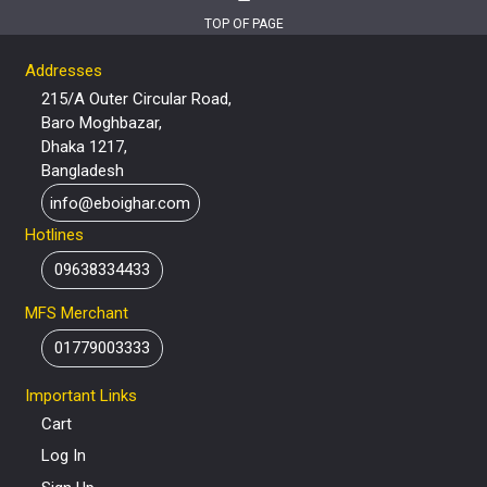
TOP OF PAGE
Addresses
215/A Outer Circular Road,
Baro Moghbazar,
Dhaka 1217,
Bangladesh
info@eboighar.com
Hotlines
09638334433
MFS Merchant
01779003333
Important Links
Cart
Log In