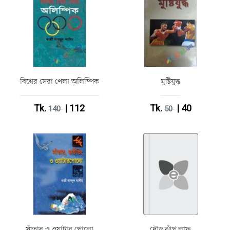
বিশ্বের সেরা খেলা অলিম্পিক
মুষ্টিযুদ্ধ
Tk.
| 112
Tk.
| 40
140
50
সাঁতার ও ওয়াটার পোলো
দৌড়,ঝাঁপ,লাফ