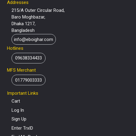
Addresses
215/A Outer Circular Road,
Baro Moghbazar,
Dhaka 1217,
Bangladesh
info@eboighar.com
Hotlines
09638334433
MFS Merchant
01779003333
Important Links
Cart
Log In
Sign Up
Enter TrxID