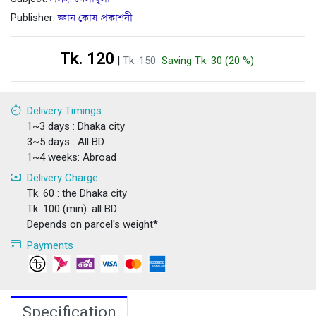
Publisher:
জ্ঞান কোষ প্রকাশনী
Tk. 120
|
Tk. 150
Saving Tk. 30 (20 %)
Delivery Timings
1~3 days : Dhaka city
3~5 days : All BD
1~4 weeks: Abroad
Delivery Charge
Tk. 60 : the Dhaka city
Tk. 100 (min): all BD
Depends on parcel's weight*
Payments
Specification