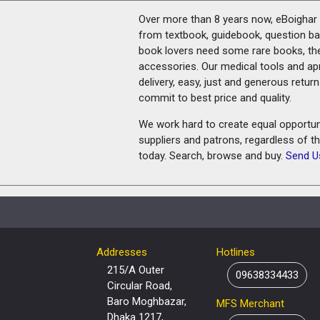
Over more than 8 years now, eBoighar c
from textbook, guidebook, question ban
book lovers need some rare books, th
accessories. Our medical tools and a
delivery, easy, just and generous retu
commit to best price and quality.
We work hard to create equal opportunit
suppliers and patrons, regardless of t
today. Search, browse and buy.
Send U
Addresses
Hotlines
215/A Outer
09638334433
Circular Road,
Baro Moghbazar,
MFS Merchant
Dhaka 1217,