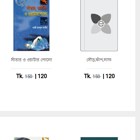
সাঁতার ও ওয়াটার পোলো
দৌড়,ঝাঁপ,লাফ
Tk.
| 120
Tk.
| 120
150
150