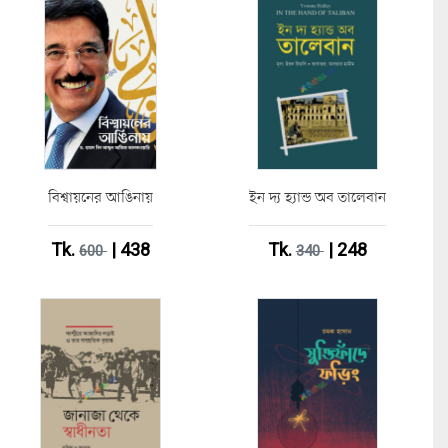
বিশ্বায়নের আঙিনায়
ইন দ্য হ্যান্ড অব তালেবান
Tk.
| 438
Tk.
| 248
600
340