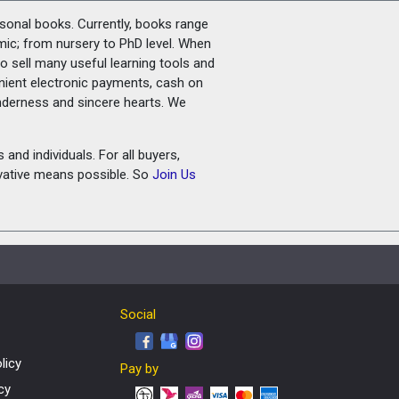
rsonal books. Currently, books range
amic; from nursery to PhD level. When
o sell many useful learning tools and
nient electronic payments, cash on
tenderness and sincere hearts. We
and individuals. For all buyers,
ovative means possible. So
Join Us
Social
licy
Pay by
cy