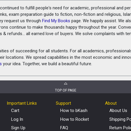
ontinued to fulfill people's need for academic, professional and pe
ks, exam preparation guide to fiction, non-fiction and religious, Isl
ey request us through
Find My Books
page. We happily assist. We als
prons continue to make thousands happy throughout the year. Conve
rns & refunds... all earned love of buyers. We solve complaints with 
ies of succeeding for all students. For all academics, professionals 
heir locations. We spread capabilities in the most economic and inn
s
your idea. Together, we build a beautiful future.
TOP OF PAGE
Important Links
Support
About
Cart
How to bKash
About Us
Log In
How to Rocket
Shipping Po
Sign Up
FAQ
Return Poli