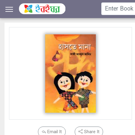
Email It
Share It