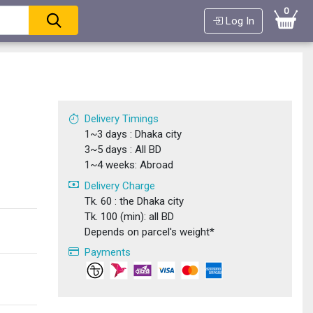
0
Log In
Delivery Timings
1~3 days : Dhaka city
3~5 days : All BD
1~4 weeks: Abroad
Delivery Charge
Tk. 60 : the Dhaka city
Tk. 100 (min): all BD
Depends on parcel's weight*
Payments