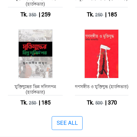
(হার্ডকভার)
Tk.
| 259
Tk.
| 185
350
250
মুক্তিযুদ্ধের ভিন্ন দলিলপত্র
গণসঙ্গীত ও মুক্তিযুদ্ধ (হার্ডকভার)
(হার্ডকভার)
Tk.
| 185
Tk.
| 370
250
500
SEE ALL