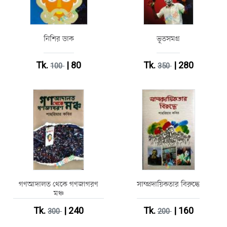
নিশির ডাক
ভূতসমগ্র
Tk.
| 80
Tk.
| 280
100
350
গণআদালত থেকে গণজাগরণ
সাম্প্রদায়িকতার বিরুদ্ধে
মঞ্চ
Tk.
| 240
Tk.
| 160
300
200