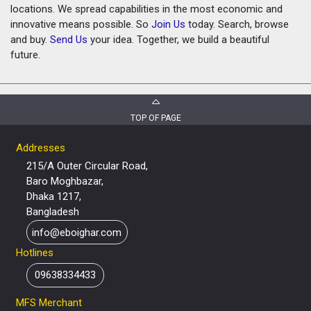
locations. We spread capabilities in the most economic and
innovative means possible. So
Join Us
today. Search, browse
and buy.
Send Us
your idea. Together, we build a beautiful
future.
TOP OF PAGE
Addresses
215/A Outer Circular Road,
Baro Moghbazar,
Dhaka 1217,
Bangladesh
info@eboighar.com
Hotlines
09638334433
MFS Merchant