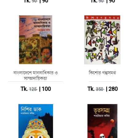
Tk.
| 90
Tk.
| 90
90
90
বাংলাদেশে মানবাধিকার ও
কিশোর গল্পসমগ্র
সাম্প্রদায়িকতা
Tk.
| 100
Tk.
| 280
125
350