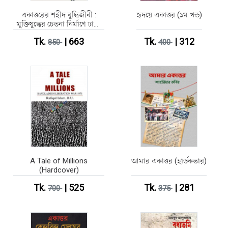
একাত্তরের শহীদ বুদ্ধিজীবী :
হৃদয়ে একাত্তর (১ম খন্ড)
মুক্তিযুদ্ধের চেতনা নির্মাণে ঢাকা
বিশ্ববিদ্যালয় - প্রথম খণ্ড
Tk.
| 663
Tk.
| 312
850
400
A Tale of Millions
আমার একাত্তর (হার্ডকভার)
(Hardcover)
Tk.
| 525
Tk.
| 281
700
375