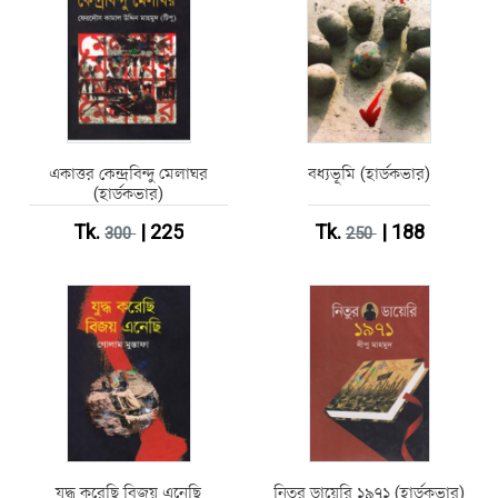
একাত্তর কেন্দ্রবিন্দু মেলাঘর
বধ্যভূমি (হার্ডকভার)
(হার্ডকভার)
Tk.
| 225
Tk.
| 188
300
250
যুদ্ধ করেছি বিজয় এনেছি
নিতুর ডায়েরি ১৯৭১ (হার্ডকভার)