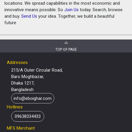
locations. We spread capabilities in the most economic and
innovative means possible. So
Join Us
today. Search, browse
and buy.
Send Us
your idea. Together, we build a beautiful
future.
TOP OF PAGE
Addresses
215/A Outer Circular Road,
Baro Moghbazar,
Dhaka 1217,
Bangladesh
info@eboighar.com
Hotlines
09638334433
MFS Merchant