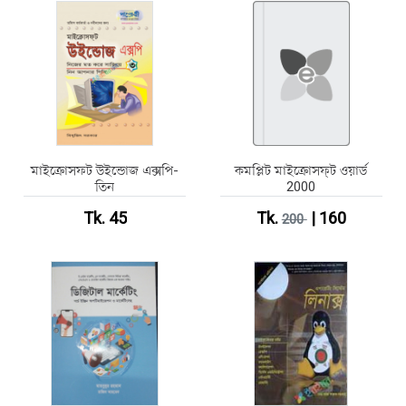
মাইক্রোসফট উইন্ডোজ এক্সপি-
কমপ্লিট মাইক্রোসফ্‌ট ওয়ার্ড
তিন
2000
Tk. 45
Tk.
| 160
200