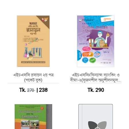
এইচএসসি রসায়ন ২য় পত্র
এইচএসসিঃফিন্যান্স ব্যাংকিং ও
(পকেট বুক)
বীমা-২(সৃজনশীল অনুশীলনমূলক
বই ২০২০)
Tk.
| 238
Tk. 290
270