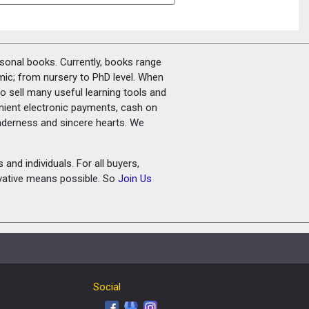
rsonal books. Currently, books range
amic; from nursery to PhD level. When
o sell many useful learning tools and
nient electronic payments, cash on
tenderness and sincere hearts. We
and individuals. For all buyers,
ovative means possible. So
Join Us
Social