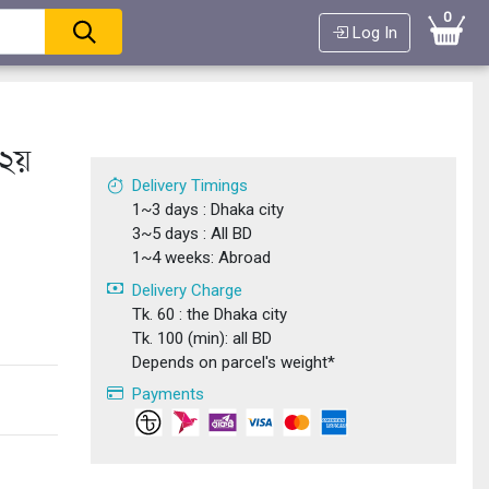
0
Log In
 ২য়
Delivery Timings
1~3 days : Dhaka city
3~5 days : All BD
1~4 weeks: Abroad
Delivery Charge
Tk. 60 : the Dhaka city
Tk. 100 (min): all BD
Depends on parcel's weight*
Payments