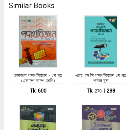
Similar Books
লেকচার পদার্থবিজ্ঞান - ২য় পত্র
এইচ.এস.সি পদার্থবিজ্ঞান ২য় পত্র
(একাদশ-দ্বাদশ শ্রেণি)
পকেট বুক
Tk. 600
Tk.
| 238
270