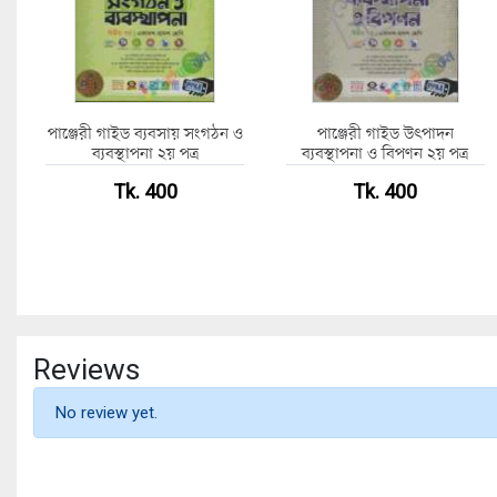
পাঞ্জেরী গাইড ব্যবসায় সংগঠন ও
পাঞ্জেরী গাইড উৎপাদন
ব্যবস্থাপনা ২য় পত্র
ব্যবস্থাপনা ও বিপণন ২য় পত্র
Tk. 400
Tk. 400
Reviews
No review yet.