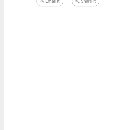
Email It
Share It