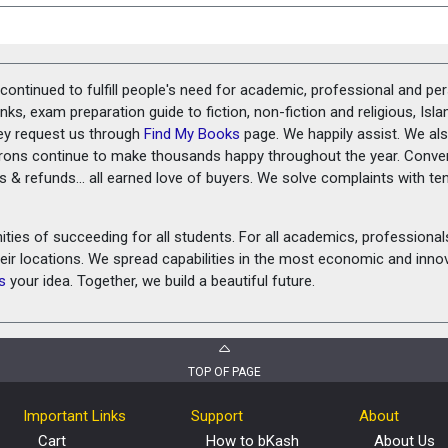
ontinued to fulfill people's need for academic, professional and pe
ks, exam preparation guide to fiction, non-fiction and religious, Isl
ey request us through
Find My Books
page. We happily assist. We als
prons continue to make thousands happy throughout the year. Conve
rns & refunds... all earned love of buyers. We solve complaints with 
ies of succeeding for all students. For all academics, professionals 
heir locations. We spread capabilities in the most economic and inn
s
your idea. Together, we build a beautiful future.
TOP OF PAGE
Important Links
Support
About
Cart
How to bKash
About Us