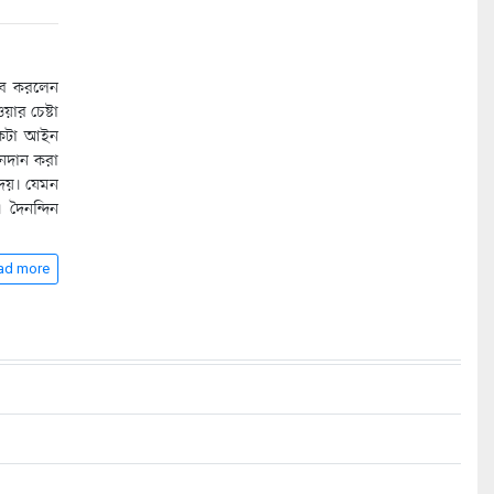
তাব করলেন
়ার চেষ্টা
 একটা আইন
ঞানদান করা
েয়। যেমন
 দৈনন্দিন
ad more