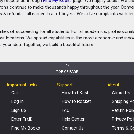
ey request us through
Find My Books
page. We happily assist. We als
prons continue to make thousands happy throughout the year. Conve
rns & refunds... all earned love of buyers. We solve complaints with 
ies of succeeding for all students. For all academics, professionals 
heir locations. We spread capabilities in the most economic and inn
s
your idea. Together, we build a beautiful future.
TOP OF PAGE
Important Links
Support
About
Cart
How to bKash
About Us
Log In
How to Rocket
Shipping Po
Sign Up
FAQ
Return Poli
Enter TrxID
Help Center
Privacy Pol
Find My Books
Contact Us
Terms & Co