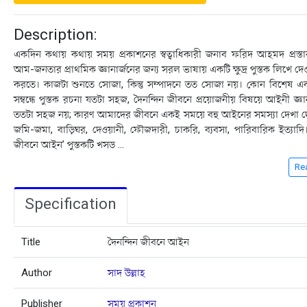
Description:
একদিন কথায় কথায় সময় প্রকাশনের স্বত্বাধিকারী জনাব ফরিদ আহমদ প্রস্
আম-জনতার প্রাথমিক জ্ঞানার্জনের জন্য সরল ভাষায় একটি ক্ষুদ্র পুস্তক লিখে দেওয
করতে। কাজটা শুনতে সােজা, কিন্তু সম্পাদনে তত সােজা নয়। কোন বিশেষ
সম্বন্ধে পুস্তক রচনা যতটা সহজ, দৈনন্দিন জীবনে প্রয়ােজনীয় বিষয়ে আইনী জ্
ততটা সহজ নয়; কারণ আমাদের জীবনে একই সময়ে বহু আইনের সমস্যা দেখা দ
জমি-জমা, বাড়িঘর, দেওয়ানী, ফৌজদারী, চাকরি, ব্যবসা, পারিবারিক ইত্যাদি।
জীবনে আইন’ পুস্তকটি খসড
...
Re
Specification
Title
দৈনন্দিন জীবনে আইন
Author
সাদ উল্লাহ
Publisher
সময় প্রকাশন