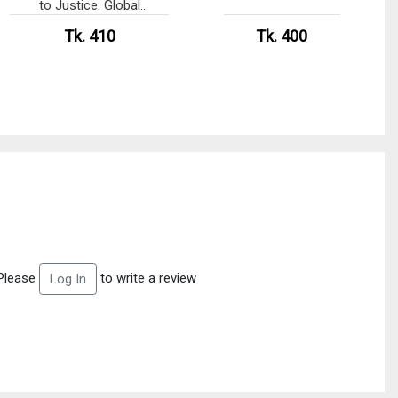
to Justice: Global
Standards and Bangladesh
Tk. 410
Tk. 400
Practices
Please
to write a review
Log In