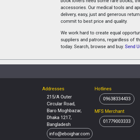
book lovers need some rare books, th
accessories. Our medical tools and a
delivery, easy, just and generous retu
commit to best price and quality.
We work hard to create equal opportunit
suppliers and patrons, regardless of t
today. Search, browse and buy.
Send U
Addresses
Hotlines
215/A Outer
09638334433
Circular Road,
Baro Moghbazar,
MFS Merchant
Dhaka 1217,
01779003333
Bangladesh
info@eboighar.com