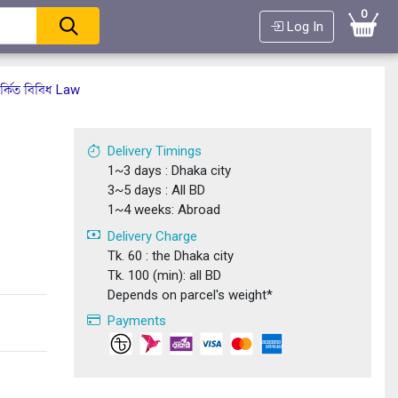
0
Log In
্কিত বিবিধ Law
Delivery Timings
1~3 days : Dhaka city
3~5 days : All BD
1~4 weeks: Abroad
Delivery Charge
Tk. 60 : the Dhaka city
Tk. 100 (min): all BD
Depends on parcel's weight*
Payments