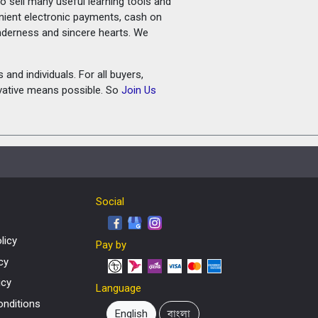
o sell many useful learning tools and
nient electronic payments, cash on
tenderness and sincere hearts. We
and individuals. For all buyers,
ovative means possible. So
Join Us
Social
licy
Pay by
cy
icy
Language
nditions
English
বাংলা