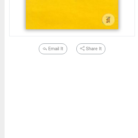
Email It
Share It