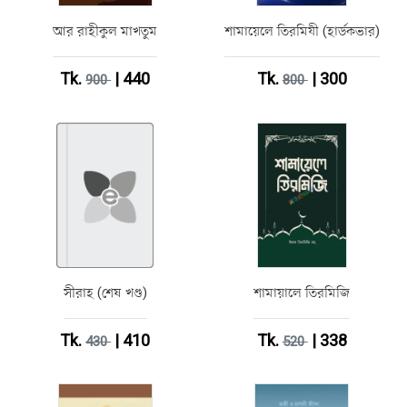
আর রাহীকুল মাখতুম
শামায়েলে তিরমিযী (হার্ডকভার)
Tk.
| 440
Tk.
| 300
900
800
সীরাহ (শেষ খণ্ড)
শামায়ালে তিরমিজি
Tk.
| 410
Tk.
| 338
430
520