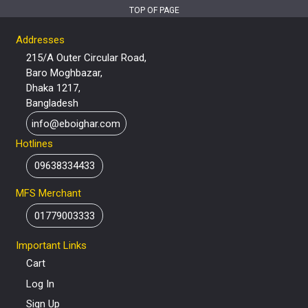
TOP OF PAGE
Addresses
215/A Outer Circular Road,
Baro Moghbazar,
Dhaka 1217,
Bangladesh
info@eboighar.com
Hotlines
09638334433
MFS Merchant
01779003333
Important Links
Cart
Log In
Sign Up