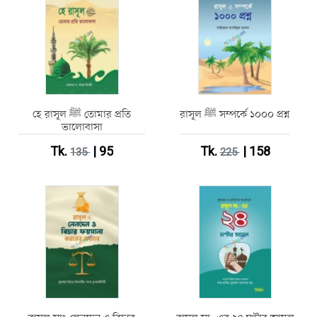
রাসূল ﷺ সম্পর্কে ১০০০ প্রশ্ন
হে রাসূল ﷺ তোমার প্রতি
ভালোবাসা
Tk.
| 95
Tk.
| 158
135
225