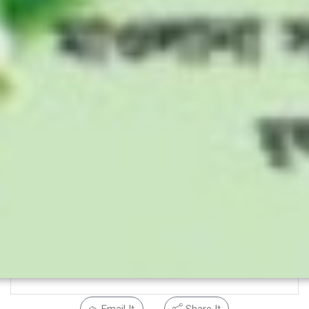
Email It
Share It