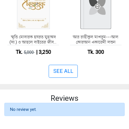
স্মৃতি মোবারক হযরত মুহাম্মদ
আর রাহীকুল মাখতূম---আল
(সা.) ও আহলে বাইতের জীবনী
কোরআন একাডেমী লন্ডন
(হার্ডকভার)
Tk.
| 3,250
Tk. 300
5,000
SEE ALL
Reviews
No review yet.