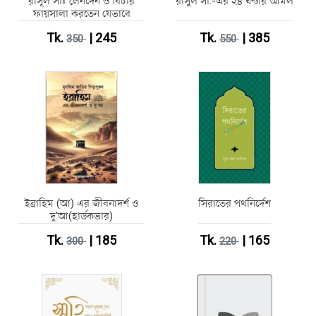
রাসূল সাঃ লেনদেন ও বিচার
রাসুল সা.-এর ২৪ ঘণ্টার আমল
ফায়সালা করতেন যেভাবে
Tk.
| 245
Tk.
| 385
350
550
ইব্রাহিম (আ) এর জীবনাদর্শ ও
সিরাতের পথনির্দেশ
দু'আ(হার্ডকভার)
Tk.
| 185
Tk.
| 165
300
220