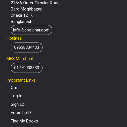
215/A Outer Circular Road,
Baro Moghbazar,
Dhaka 1217,
Bangladesh
info@eboighar.com
Hotlines
09638334433
MFS Merchant
01779003333
Important Links
Cart
Log In
Sign Up
Enter TrxID
Find My Books