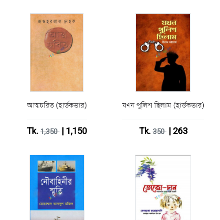
আত্মচরিত (হার্ডকভার)
যখন পুলিশ ছিলাম (হার্ডকভার)
Tk.
| 1,150
Tk.
| 263
1,350
350