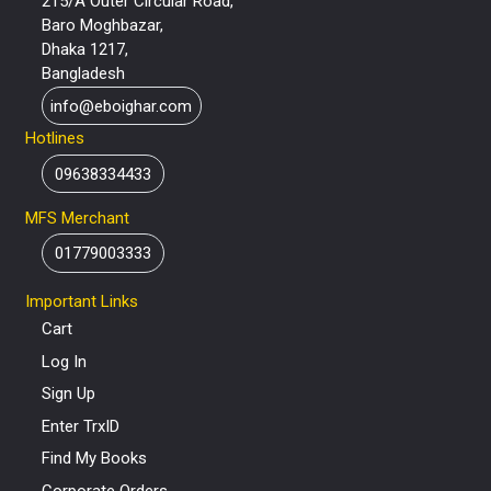
215/A Outer Circular Road,
Baro Moghbazar,
Dhaka 1217,
Bangladesh
info@eboighar.com
Hotlines
09638334433
MFS Merchant
01779003333
Important Links
Cart
Log In
Sign Up
Enter TrxID
Find My Books
Corporate Orders