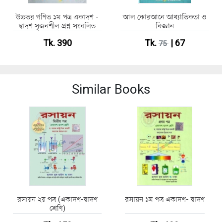
উচ্চতর গণিত ১ম পত্র একাদশ -
আল কোরআনে আধ্যাতিকতা ও
দ্বাদশ সৃজনশীল প্রশ্ন সংবলিত
বিজ্ঞান
Tk. 390
Tk.
| 67
75
Similar Books
রসায়ন ২য় পত্র (একাদশ-দ্বাদশ
রসায়ন ১ম পত্র একাদশ- দ্বাদশ
শ্রেণি)