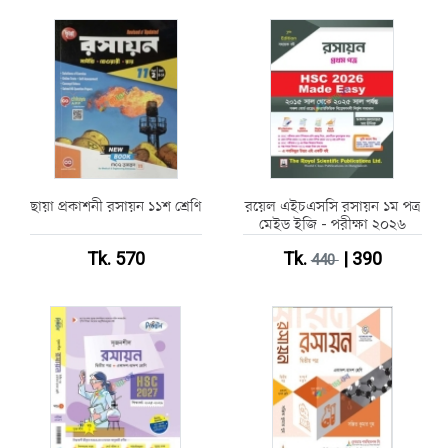
ছায়া প্রকাশনী রসায়ন ১১শ শ্রেণি
রয়েল এইচএসসি রসায়ন ১ম পত্র
মেইড ইজি - পরীক্ষা ২০২৬
Tk. 570
Tk.
| 390
440