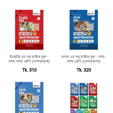
ইংরেজি ১ম পত্র মাস্টার বুক -
বাংলা ২য় পত্র মাস্টার বুক - নবম-
নবম-দশম শ্রেণি (পেপারব্যাক)
দশম শ্রেণি (পেপারব্যাক)
Tk. 310
Tk. 320