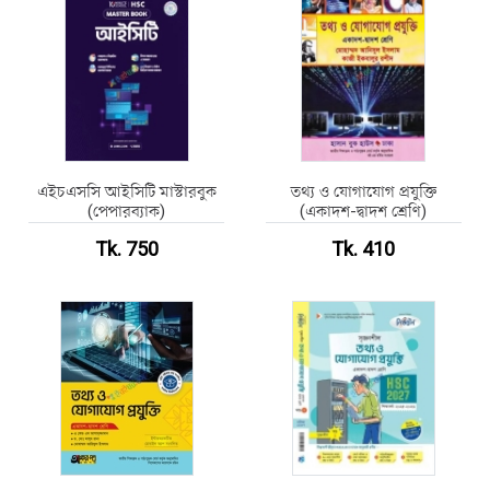
এইচএসসি আইসিটি মাস্টারবুক
তথ্য ও যোগাযোগ প্রযুক্তি
(পেপারব্যাক)
(একাদশ-দ্বাদশ শ্রেণি)
Tk. 750
Tk. 410