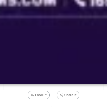
Email It
Share It