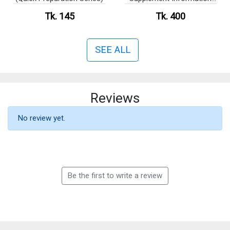
And Communication
Tk. 145
Tk. 400
Technology With Exclusive
Suggestions & Model Test
: Exam 2025
SEE ALL
Reviews
No review yet.
Be the first to write a review