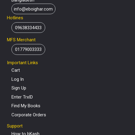
Bangladesh
info@eboighar.com
Hotlines
09638334433
MFS Merchant
01779003333
Important Links
Cart
Log In
Sign Up
Enter TrxID
Find My Books
Corporate Orders
Support
How to bKash