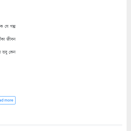
ে যে গল্প
আঁকা জীবন
য় তবু কেন
ad more