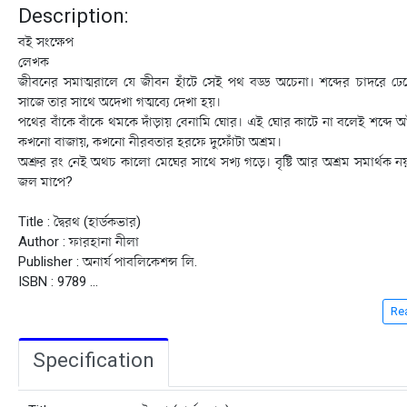
Description:
বই সংক্ষেপ
লেখক
জীবনের সমাত্মরালে যে জীবন হাঁটে সেই পথ বড্ড অচেনা। শব্দের চাদরে ঢেক
সাজে তার সাথে অদেখা গত্মব্যে দেখা হয়।
পথের বাঁকে বাঁকে থমকে দাঁড়ায় বেনামি ঘোর। এই ঘোর কাটে না বলেই শব্দে 
কখনো বাজায়, কখনো নীরবতার হরফে দুফোঁটা অশ্রম।
অশ্রুর রং নেই অথচ কালো মেঘের সাথে সখ্য গড়ে। বৃষ্টি আর অশ্রম সমার্থক ন
জল মাপে?
Title : দ্বৈরথ (হার্ডকভার)
Author : ফারহানা নীলা
Publisher : অনার্য পাবলিকেশন্স লি.
ISBN : 9789
...
Re
Specification