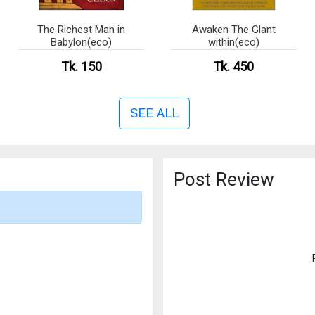
The Richest Man in
Awaken The Glant
Babylon(eco)
within(eco)
Tk. 150
Tk. 450
SEE ALL
Post Review