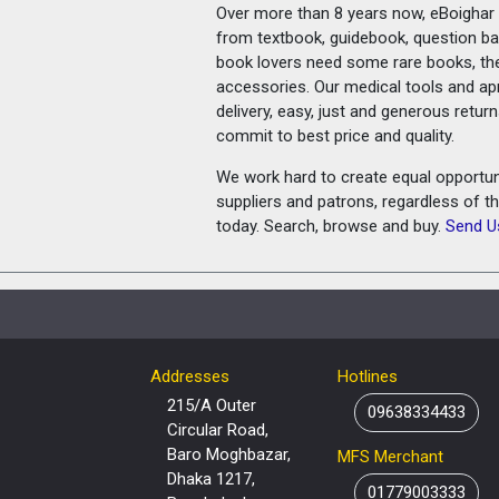
Over more than 8 years now, eBoighar c
from textbook, guidebook, question ban
book lovers need some rare books, th
accessories. Our medical tools and a
delivery, easy, just and generous retu
commit to best price and quality.
We work hard to create equal opportunit
suppliers and patrons, regardless of t
today. Search, browse and buy.
Send U
Addresses
Hotlines
215/A Outer
09638334433
Circular Road,
Baro Moghbazar,
MFS Merchant
Dhaka 1217,
01779003333