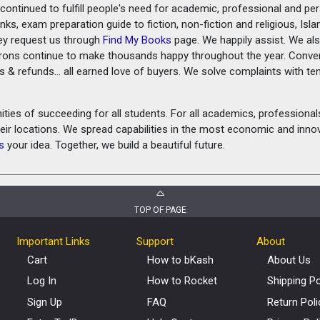
ontinued to fulfill people's need for academic, professional and pe
ks, exam preparation guide to fiction, non-fiction and religious, Isl
ey request us through
Find My Books
page. We happily assist. We als
prons continue to make thousands happy throughout the year. Conve
rns & refunds... all earned love of buyers. We solve complaints with 
ies of succeeding for all students. For all academics, professionals 
heir locations. We spread capabilities in the most economic and inn
s
your idea. Together, we build a beautiful future.
TOP OF PAGE
Important Links
Support
About
Cart
How to bKash
About Us
Log In
How to Rocket
Shipping Po
Sign Up
FAQ
Return Poli