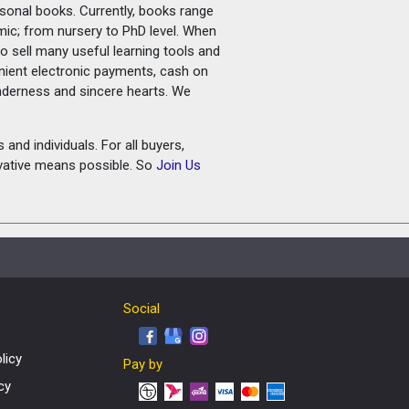
rsonal books. Currently, books range
amic; from nursery to PhD level. When
o sell many useful learning tools and
nient electronic payments, cash on
tenderness and sincere hearts. We
and individuals. For all buyers,
ovative means possible. So
Join Us
Social
licy
Pay by
cy