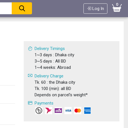
0
Log In
Delivery Timings
1~3 days : Dhaka city
3~5 days : All BD
1~4 weeks: Abroad
Delivery Charge
Tk. 60 : the Dhaka city
Tk. 100 (min): all BD
Depends on parcel's weight*
Payments