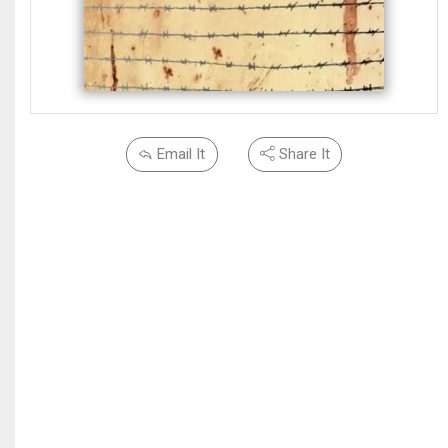
Email It
Share It