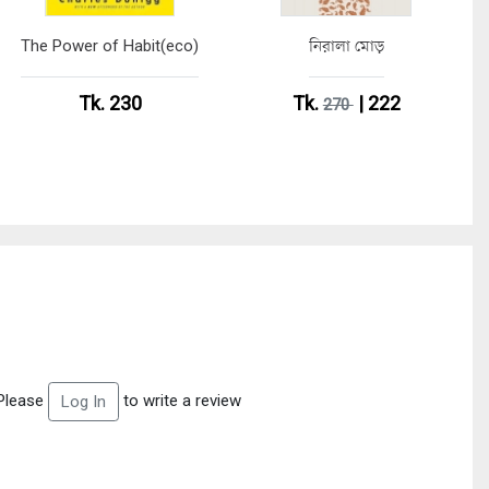
The Power of Habit(eco)
নিরালা মোড়
Tk. 230
Tk.
| 222
270
Please
to write a review
Log In