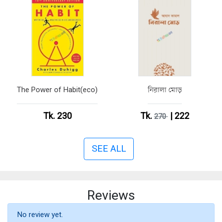
The Power of Habit(eco)
নিরালা মোড়
Tk. 230
Tk.
| 222
270
SEE ALL
Reviews
No review yet.