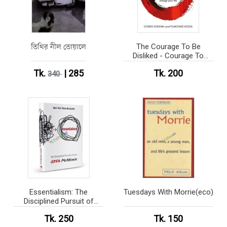
তিথির নীল তোয়ালে
The Courage To Be
Disliked - Courage To
series (Paperback)
Tk.
| 285
Tk. 200
340
Essentialism: The
Tuesdays With Morrie(eco)
Disciplined Pursuit of
Less(eco)
Tk. 250
Tk. 150