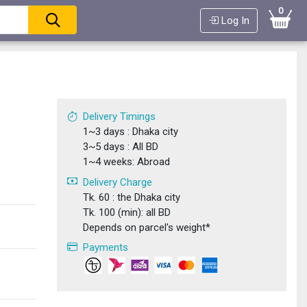
0
Log In
Delivery Timings
1~3 days : Dhaka city
3~5 days : All BD
1~4 weeks: Abroad
Delivery Charge
Tk. 60 : the Dhaka city
Tk. 100 (min): all BD
Depends on parcel's weight*
Payments