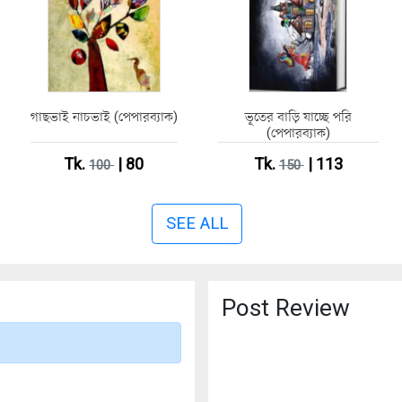
গাছভাই নাচভাই (পেপারব্যাক)
ভূতের বাড়ি যাচ্ছে পরি
(পেপারব্যাক)
Tk.
| 80
Tk.
| 113
100
150
SEE ALL
Post Review