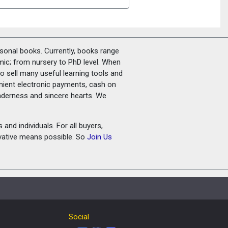
rsonal books. Currently, books range
amic; from nursery to PhD level. When
o sell many useful learning tools and
nient electronic payments, cash on
tenderness and sincere hearts. We
and individuals. For all buyers,
ovative means possible. So
Join Us
Social