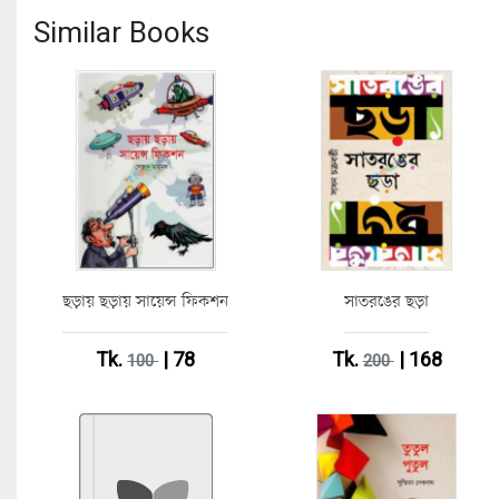
Similar Books
ছড়ায় ছড়ায় সায়েন্স ফিকশন
সাতরঙের ছড়া
Tk.
| 78
Tk.
| 168
100
200