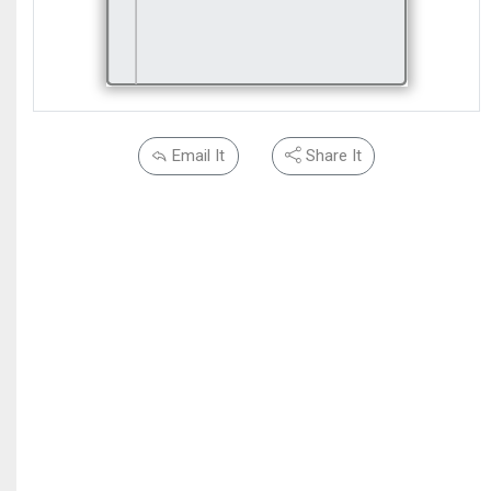
Email It
Share It