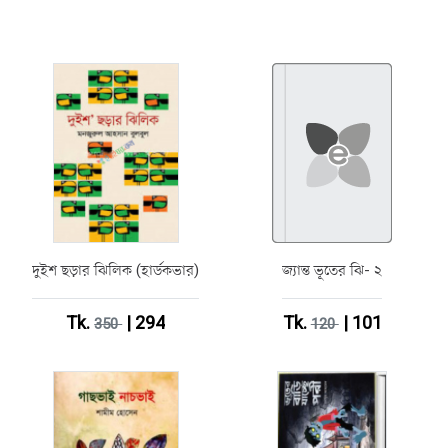
দুইশ ছড়ার ঝিলিক (হার্ডকভার)
জ্যান্ত ভূতের ঝি- ২
Tk.
| 294
Tk.
| 101
350
120