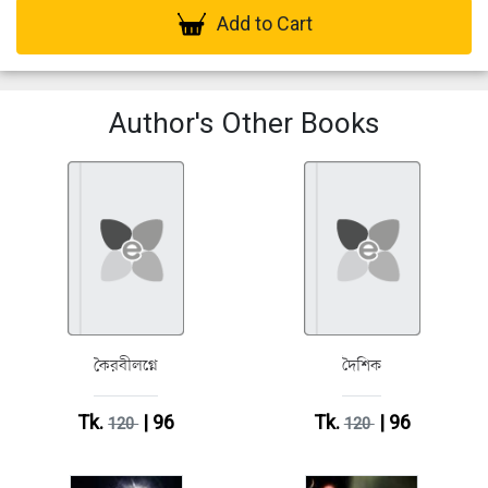
Add to Cart
Author's Other Books
কৈরবীলগ্নে
দৈশিক
Tk.
| 96
Tk.
| 96
120
120