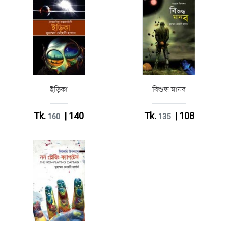
ইড়িকা
বিশুদ্ধ মানব
Tk.
| 140
Tk.
| 108
160
135