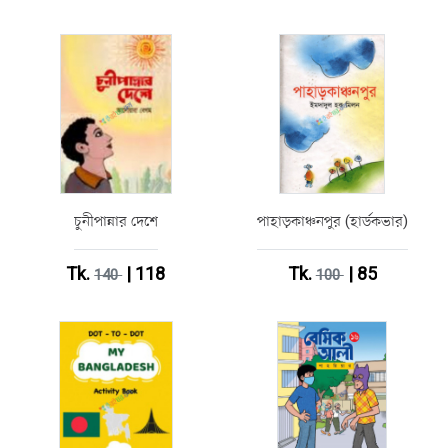
চুনীপান্নার দেশে
পাহাড়কাঞ্চনপুর (হার্ডকভার)
Tk.
| 118
Tk.
| 85
140
100