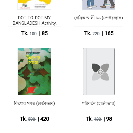
DOT-TO-DOT MY
বেসিক আলী ১৬ (পেপারব্যাক)
BANGLADESH Activity
Book
Tk.
| 85
Tk.
| 165
100
220
কিশোর সমগ্র (হার্ডকভার)
পরিবর্তন (হার্ডকভার)
Tk.
| 420
Tk.
| 98
500
130