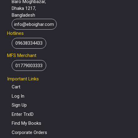
Baro Moghbazar,
Dhaka 1217,
Bangladesh
info@eboighar.com
Hotlines
09638334433
MFS Merchant
01779003333
Important Links
Cart
Log In
Sign Up
Enter TrxID
Find My Books
Corporate Orders