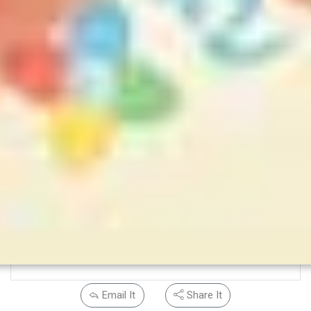
Email It
Share It