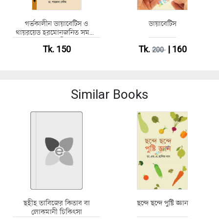
গর্ভকালীন ডায়াবেটিস ও
ডায়াবেটিস
থায়রয়েড হরমোনজনিত সমস্যা
ও করণীয়
Tk. 150
Tk.
| 160
200
Similar Books
ছহীহ তাবিজের কিতাব বা
ছন্দে ছন্দে পুষ্টি জ্ঞান
লোকমানী চিকিৎসা