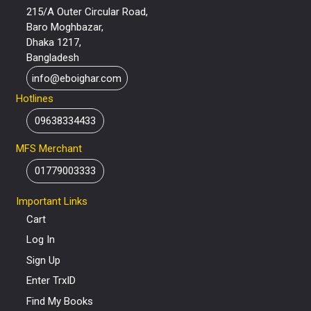
215/A Outer Circular Road,
Baro Moghbazar,
Dhaka 1217,
Bangladesh
info@eboighar.com
Hotlines
09638334433
MFS Merchant
01779003333
Important Links
Cart
Log In
Sign Up
Enter TrxID
Find My Books