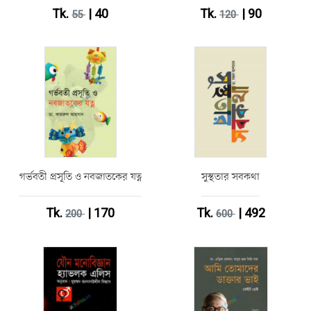
Tk.
| 40
Tk.
| 90
55
120
গর্ভবতী প্রসূতি ও নবজাতকের যত্ন
সুস্থতার সবকথা
Tk.
| 170
Tk.
| 492
200
600