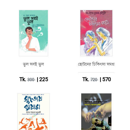
ভুল সবই ভুল
ছোটদের চিকিৎসা সমগ্র
Tk.
| 225
Tk.
| 570
300
720