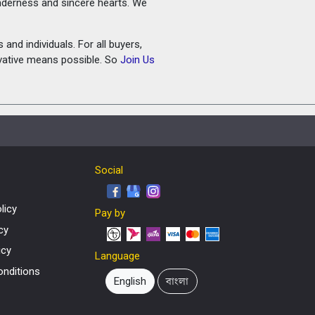
tenderness and sincere hearts. We
and individuals. For all buyers,
ovative means possible. So
Join Us
Social
licy
Pay by
cy
icy
Language
nditions
English
বাংলা