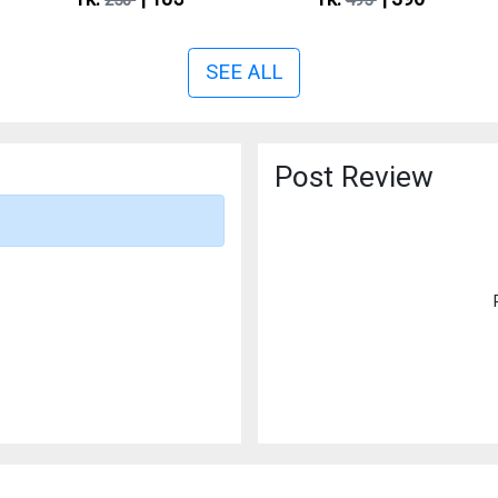
250
495
SEE ALL
Post Review