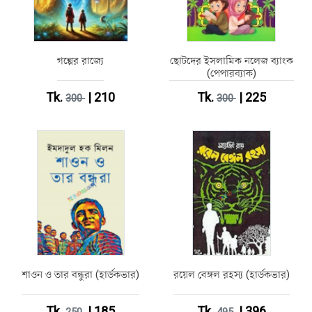
গল্পের রাজ্যে
ছোটদের ইসলামিক নলেজ ব্যাংক
(পেপারব্যাক)
Tk.
| 210
Tk.
| 225
300
300
শাওন ও তার বন্ধুরা (হার্ডকভার)
রয়েল বেঙ্গল রহস্য (হার্ডকভার)
Tk.
| 185
Tk.
| 396