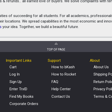
rns & refunds... all earned love of buyers. We solve complaints with 
ies of succeeding for all students. For all academics, professionals 
heir locations. We spread capabilities in the most economic and inn
s
your idea. Together, we build a beautiful future.
TOP OF PAGE
Important Links
Support
About
Cart
How to bKash
About Us
Log In
How to Rocket
Shipping Po
Sign Up
FAQ
Return Poli
Enter TrxID
Help Center
Privacy Pol
Find My Books
Contact Us
Terms & Co
Corporate Orders