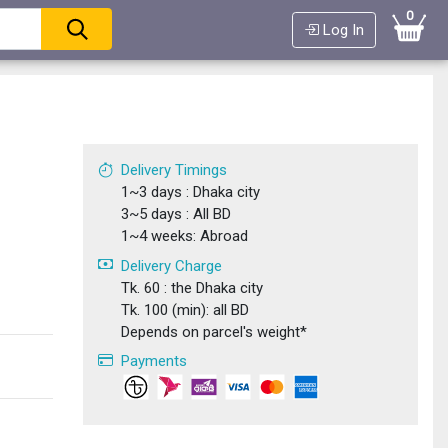
0
Log In
Delivery Timings
1~3 days : Dhaka city
3~5 days : All BD
1~4 weeks: Abroad
Delivery Charge
Tk. 60 : the Dhaka city
Tk. 100 (min): all BD
Depends on parcel's weight*
Payments