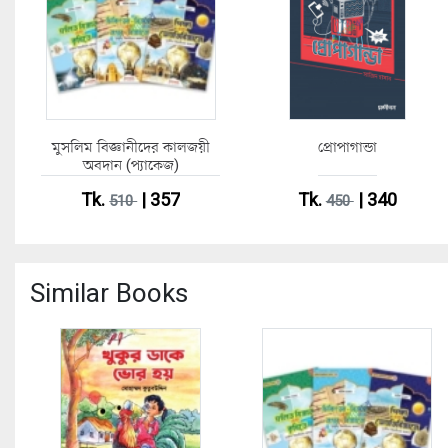
মুসলিম বিজ্ঞানীদের কালজয়ী
প্রোপাগান্ডা
অবদান (প্যাকেজ)
Tk.
| 357
Tk.
| 340
510
450
Similar Books