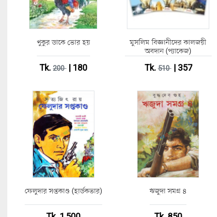
খুকুর ডাকে ভোর হয়
মুসলিম বিজ্ঞানীদের কালজয়ী
অবদান (প্যাকেজ)
Tk.
| 180
Tk.
| 357
200
510
ফেলুদার সপ্তকাণ্ড (হার্ডকভার)
ঋজুদা সমগ্র ৪
Tk. 1,500
Tk. 850