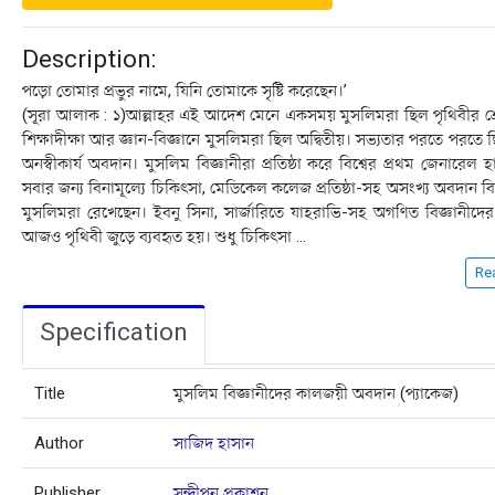
Description:
পড়ো তোমার প্রভুর নামে, যিনি তোমাকে সৃষ্টি করেছেন।’
(সূরা আলাক : ১)আল্লাহর এই আদেশ মেনে একসময় মুসলিমরা ছিল পৃথিবীর শ্রে
শিক্ষাদীক্ষা আর জ্ঞান-বিজ্ঞানে মুসলিমরা ছিল অদ্বিতীয়। সভ্যতার পরতে পরতে 
অনস্বীকার্য অবদান। মুসলিম বিজ্ঞানীরা প্রতিষ্ঠা করে বিশ্বের প্রথম জেনারেল
সবার জন্য বিনামূল্যে চিকিৎসা, মেডিকেল কলেজ প্রতিষ্ঠা-সহ অসংখ্য অবদান বিশ
মুসলিমরা রেখেছেন। ইবনু সিনা, সার্জারিতে যাহরাভি-সহ অগণিত বিজ্ঞানীদের
আজও পৃথিবী জুড়ে ব্যবহৃত হয়। শুধু চিকিৎসা
...
Re
Specification
Title
মুসলিম বিজ্ঞানীদের কালজয়ী অবদান (প্যাকেজ)
Author
সাজিদ হাসান
Publisher
সন্দীপন প্রকাশন