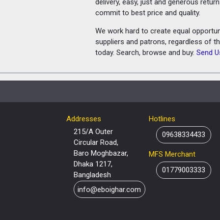
delivery, easy, just and generous retu
commit to best price and quality.
We work hard to create equal opportunit
suppliers and patrons, regardless of t
today. Search, browse and buy.
Send U
Addresses
Hotlines
215/A Outer
09638334433
Circular Road,
Baro Moghbazar,
MFS Merchant
Dhaka 1217,
01779003333
Bangladesh
info@eboighar.com