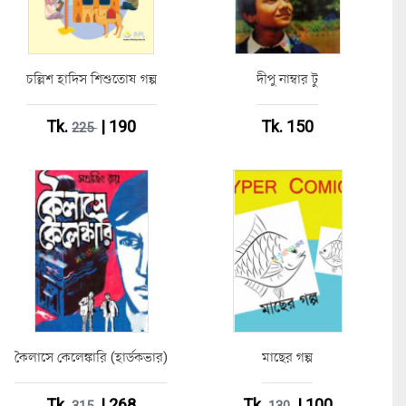
চল্লিশ হাদিস শিশুতোষ গল্প
দীপু নাম্বার টু
Tk.
| 190
Tk. 150
225
কৈলাসে কেলেঙ্কারি (হার্ডকভার)
মাছের গল্প
Tk.
| 268
Tk.
| 100