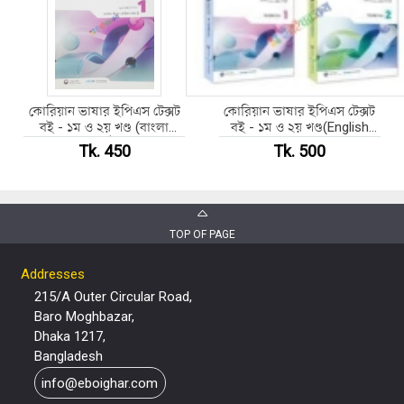
কোরিয়ান ভাষার ইপিএস টেক্সট
কোরিয়ান ভাষার ইপিএস টেক্সট
বই - ১ম ও ২য় খণ্ড (বাংলা
বই - ১ম ও ২য় খণ্ড(English
ভার্ষণ)
Verson)
Tk. 450
Tk. 500
TOP OF PAGE
Addresses
215/A Outer Circular Road,
Baro Moghbazar,
Dhaka 1217,
Bangladesh
info@eboighar.com