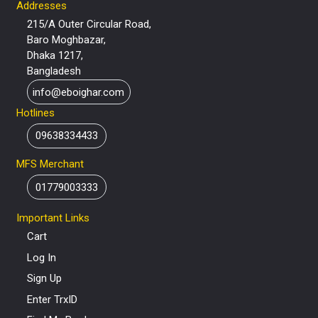
Addresses
215/A Outer Circular Road,
Baro Moghbazar,
Dhaka 1217,
Bangladesh
info@eboighar.com
Hotlines
09638334433
MFS Merchant
01779003333
Important Links
Cart
Log In
Sign Up
Enter TrxID