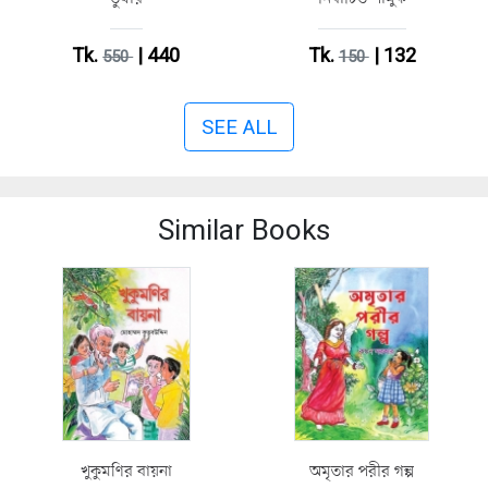
Tk.
| 440
Tk.
| 132
550
150
SEE ALL
Similar Books
খুকুমণির বায়না
অমৃতার পরীর গল্প