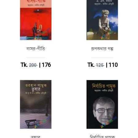
বাসর-গীতি
রূপকথার গল্প
Tk.
| 176
Tk.
| 110
200
125
তুষার
নির্বাচিত পামুক