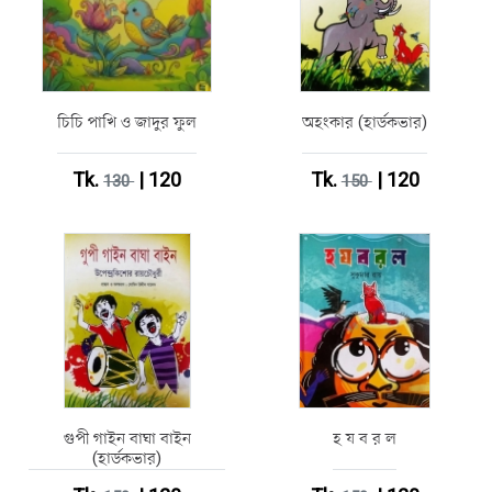
চিচি পাখি ও জাদুর ফুল
অহংকার (হার্ডকভার)
Tk.
| 120
Tk.
| 120
130
150
গুপী গাইন বাঘা বাইন
হ য ব র ল
(হার্ডকভার)