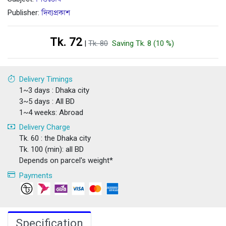
Publisher:
দিব্যপ্রকাশ
Tk. 72
|
Tk. 80
Saving Tk. 8 (10 %)
Delivery Timings
1~3 days : Dhaka city
3~5 days : All BD
1~4 weeks: Abroad
Delivery Charge
Tk. 60 : the Dhaka city
Tk. 100 (min): all BD
Depends on parcel's weight*
Payments
Specification