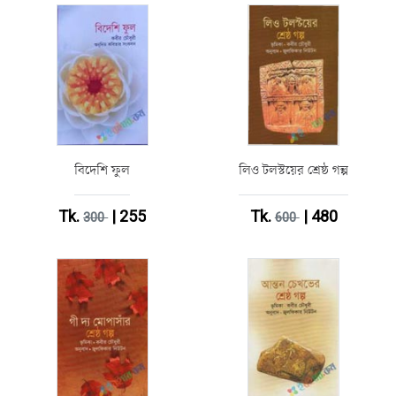
বিদেশি ফুল
লিও টলস্টয়ের শ্রেষ্ঠ গল্প
Tk.
| 255
Tk.
| 480
300
600