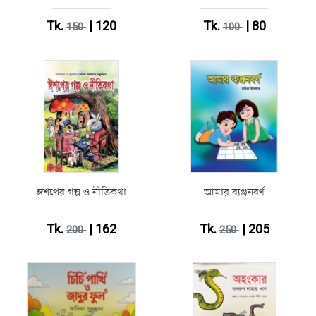
Tk.
| 120
Tk.
| 80
150
100
ঈশপের গল্প ও নীতিকথা
আমার ব্যঞ্জনবর্ণ
Tk.
| 162
Tk.
| 205
200
250