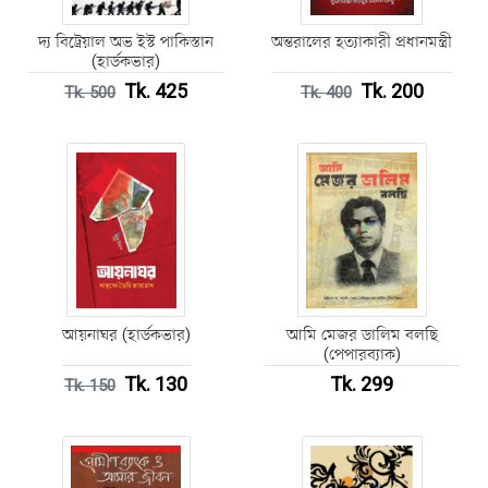
দ্য বিট্রেয়াল অভ ইস্ট পাকিস্তান
অন্তরালের হত্যাকারী প্রধানমন্ত্রী
(হার্ডকভার)
Tk. 425
Tk. 200
Tk. 500
Tk. 400
আয়নাঘর (হার্ডকভার)
আমি মেজর ডালিম বলছি
(পেপারব্যাক)
Tk. 130
Tk. 299
Tk. 150