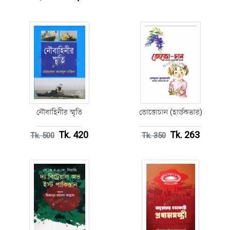
নৌবাহিনীর স্মৃতি
তোত্তোচান (হার্ডকভার)
Tk. 420
Tk. 263
Tk. 500
Tk. 350