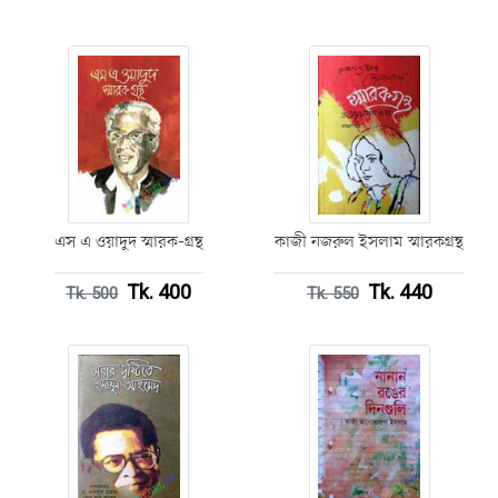
এস এ ওয়াদুদ স্মারক-গ্রন্থ
কাজী নজরুল ইসলাম স্মারকগ্রন্থ
Tk. 400
Tk. 440
Tk. 500
Tk. 550