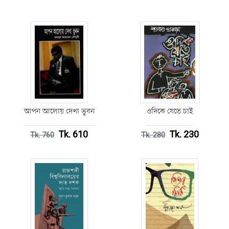
আপন আলোয় দেখা ভুবন
ওদিকে যেতে চাই
Tk. 610
Tk. 230
Tk. 760
Tk. 280