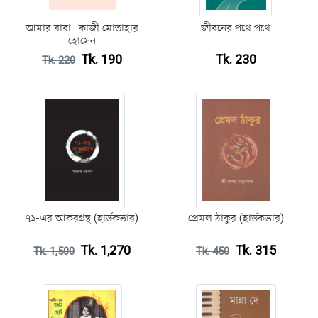
আমার বাবা : কাজী মোতাহার
জীবনের পথে পথে
হোসেন
Tk. 190
Tk. 230
Tk. 220
৭১-এর আকরগ্রন্থ (হার্ডকভার)
প্রেমল ঠাকুর (হার্ডকভার)
Tk. 1,270
Tk. 315
Tk. 1,500
Tk. 450